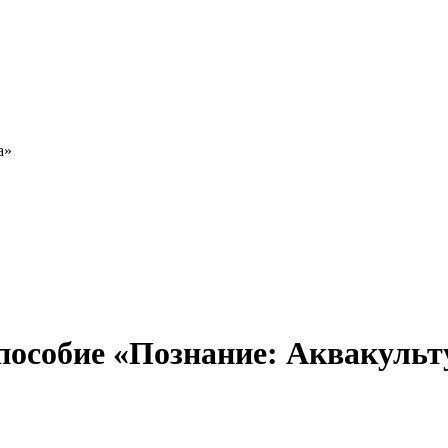
а»
пособие «Познание: Аквакульт