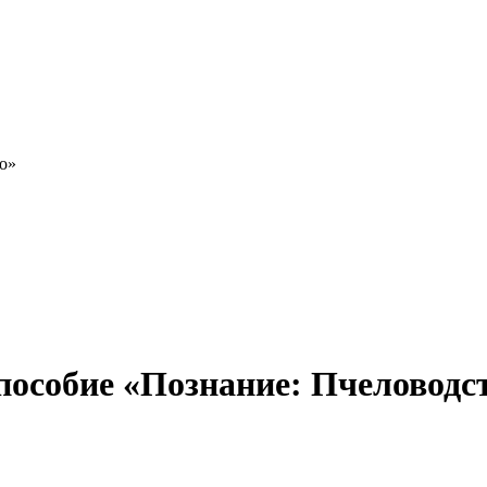
о»
пособие «Познание: Пчеловодс