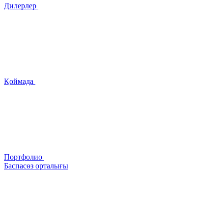
Дилерлер
Қоймада
Портфолио
Баспасөз орталығы