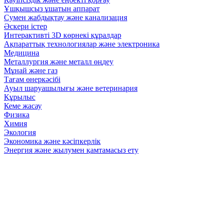
Ұшқышсыз ұшатын аппарат
Сумен жабдықтау және канализация
Әскери істер
Интерактивті 3D көрнекі құралдар
Ақпараттық технологиялар және электроника
Медицина
Металлургия және металл өңдеу
Мұнай және газ
Тағам өнеркәсібі
Ауыл шаруашылығы және ветеринария
Құрылыс
Кеме жасау
Физика
Химия
Экология
Экономика және кәсіпкерлік
Энергия және жылумен қамтамасыз ету