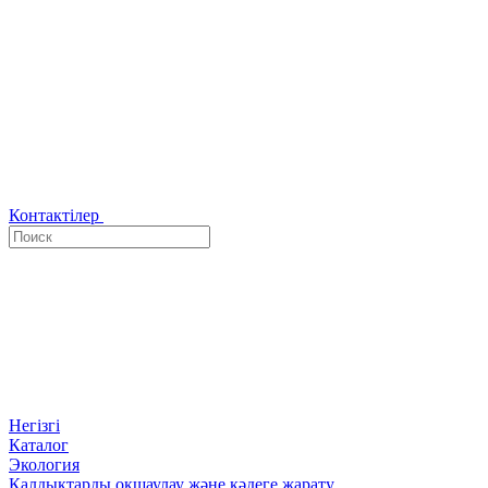
Контактілер
Негізгі
Каталог
Экология
Қалдықтарды оқшаулау және кәдеге жарату