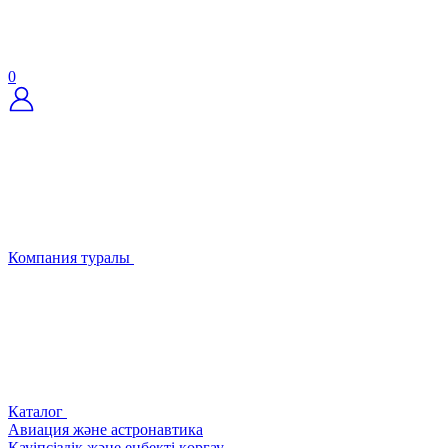
0
Компания туралы
Каталог
Авиация және астронавтика
Қауіпсіздік және еңбекті қорғау