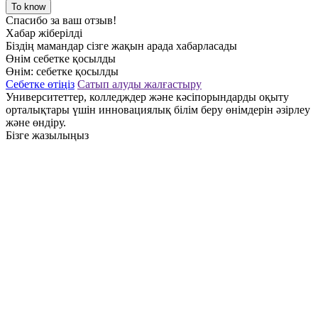
To know
Спасибо за ваш отзыв!
Хабар жіберілді
Біздің мамандар сізге жақын арада хабарласады
Өнім себетке қосылды
Өнім:
себетке қосылды
Себетке өтіңіз
Сатып алуды жалғастыру
Университеттер, колледждер және кәсіпорындарды оқыту
орталықтары үшін инновациялық білім беру өнімдерін әзірлеу
және өндіру.
Бізге жазылыңыз