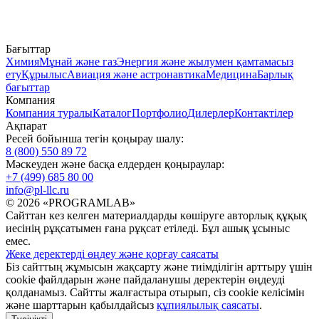
Бағыттар
Химия
Мұнай және газ
Энергия және жылумен қамтамасыз
ету
Құрылыс
Авиация және астронавтика
Медицина
Барлық
бағыттар
Компания
Компания туралы
Каталог
Портфолио
Дилерлер
Контактілер
Ақпарат
Ресей бойынша тегін қоңырау шалу:
8 (800) 550 89 72
Мәскеуден және басқа елдерден қоңыраулар:
+7 (499) 685 80 00
info@pl-llc.ru
© 2026 «PROGRAMLAB»
Сайттан кез келген материалдарды көшіруге авторлық құқық
иесінің рұқсатымен ғана рұқсат етіледі. Бұл ашық ұсыныс
емес.
Жеке деректерді өңдеу және қорғау саясаты
Біз сайттың жұмысын жақсарту және тиімділігін арттыру үшін
cookie файлдарын және пайдаланушы деректерін өңдеуді
қолданамыз. Сайтты жалғастыра отырып, сіз cookie келісімін
және шарттарын қабылдайсыз
құпиялылық саясаты
.