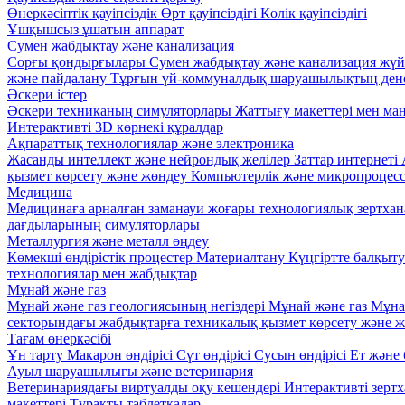
Өнеркәсіптік қауіпсіздік
Өрт қауіпсіздігі
Көлік қауіпсіздігі
Ұшқышсыз ұшатын аппарат
Сумен жабдықтау және канализация
Сорғы қондырғылары
Сумен жабдықтау және канализация жүй
және пайдалану
Тұрғын үй-коммуналдық шаруашылықтың дене
Әскери істер
Әскери техниканың симуляторлары
Жаттығу макеттері мен ма
Интерактивті 3D көрнекі құралдар
Ақпараттық технологиялар және электроника
Жасанды интеллект және нейрондық желілер
Заттар интернеті
қызмет көрсету және жөндеу
Компьютерлік және микропроцес
Медицина
Медицинаға арналған заманауи жоғары технологиялық зертха
дағдыларының симуляторлары
Металлургия және металл өңдеу
Көмекші өндірістік процестер
Материалтану
Күңгіртте балқыт
технологиялар мен жабдықтар
Мұнай және газ
Мұнай және газ геологиясының негіздері
Мұнай және газ
Мұна
секторындағы жабдықтарға техникалық қызмет көрсету және 
Тағам өнеркәсібі
Ұн тарту
Макарон өндірісі
Сүт өндірісі
Сусын өндірісі
Ет және 
Ауыл шаруашылығы және ветеринария
Ветеринариядағы виртуалды оқу кешендері
Интерактивті зерт
макеттері
Тұрақты таблеткалар