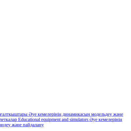
зғалтқыштары
Әуе кемелерінің динамикасын модельдеу және
леткалар
Educational equipment and simulators
Әуе кемелерінің
өндеу және пайдалану