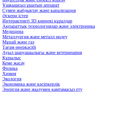
Ұшқышсыз ұшатын аппарат
Сумен жабдықтау және канализация
Әскери істер
Интерактивті 3D көрнекі құралдар
Ақпараттық технологиялар және электроника
Медицина
Металлургия және металл өңдеу
Мұнай және газ
Тағам өнеркәсібі
Ауыл шаруашылығы және ветеринария
Құрылыс
Кеме жасау
Физика
Химия
Экология
Экономика және кәсіпкерлік
Энергия және жылумен қамтамасыз ету