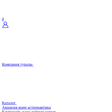
0
Компания туралы
Каталог
Авиация және астронавтика
Қауіпсіздік және еңбекті қорғау