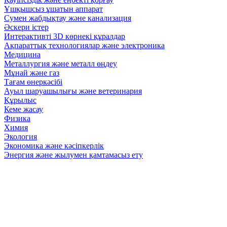
Ұшқышсыз ұшатын аппарат
Сумен жабдықтау және канализация
Әскери істер
Интерактивті 3D көрнекі құралдар
Ақпараттық технологиялар және электроника
Медицина
Металлургия және металл өңдеу
Мұнай және газ
Тағам өнеркәсібі
Ауыл шаруашылығы және ветеринария
Құрылыс
Кеме жасау
Физика
Химия
Экология
Экономика және кәсіпкерлік
Энергия және жылумен қамтамасыз ету