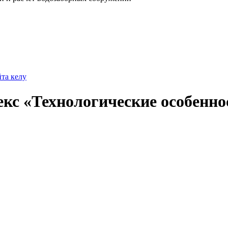
йта келу
с «Технологические особеннос