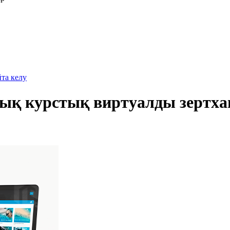
йта келу
ық курстық виртуалды зертха