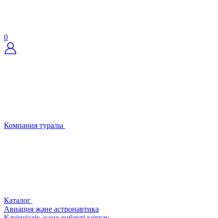
0
Компания туралы
Каталог
Авиация және астронавтика
Қауіпсіздік және еңбекті қорғау