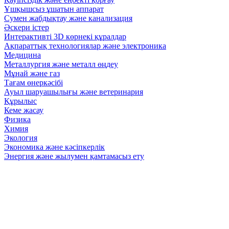
Ұшқышсыз ұшатын аппарат
Сумен жабдықтау және канализация
Әскери істер
Интерактивті 3D көрнекі құралдар
Ақпараттық технологиялар және электроника
Медицина
Металлургия және металл өңдеу
Мұнай және газ
Тағам өнеркәсібі
Ауыл шаруашылығы және ветеринария
Құрылыс
Кеме жасау
Физика
Химия
Экология
Экономика және кәсіпкерлік
Энергия және жылумен қамтамасыз ету