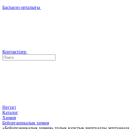
Баспасөз орталығы
Контактілер
Негізгі
Каталог
Химия
Бейорганикалық химия
«Бейорганикалық химия» толық курстық виртуалды зертханал