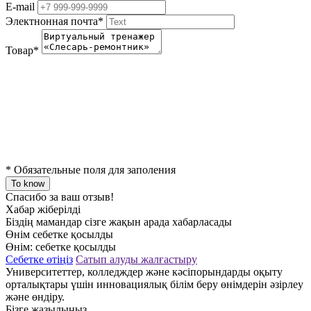
E-mail
Электнонная почта
*
Товар
*
*
Обязательные поля для заполения
To know
Спасибо за ваш отзыв!
Хабар жіберілді
Біздің мамандар сізге жақын арада хабарласады
Өнім себетке қосылды
Өнім:
себетке қосылды
Себетке өтіңіз
Сатып алуды жалғастыру
Университеттер, колледждер және кәсіпорындарды оқыту
орталықтары үшін инновациялық білім беру өнімдерін әзірлеу
және өндіру.
Бізге жазылыңыз