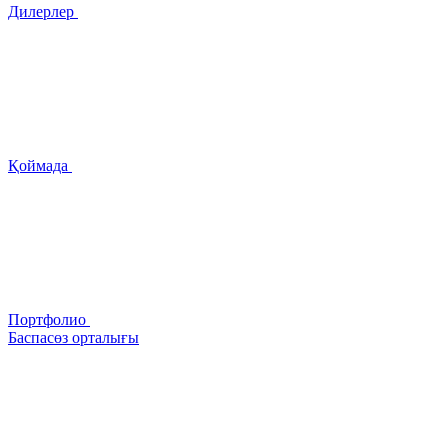
Дилерлер
Қоймада
Портфолио
Баспасөз орталығы