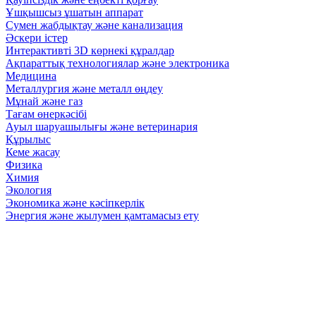
Ұшқышсыз ұшатын аппарат
Сумен жабдықтау және канализация
Әскери істер
Интерактивті 3D көрнекі құралдар
Ақпараттық технологиялар және электроника
Медицина
Металлургия және металл өңдеу
Мұнай және газ
Тағам өнеркәсібі
Ауыл шаруашылығы және ветеринария
Құрылыс
Кеме жасау
Физика
Химия
Экология
Экономика және кәсіпкерлік
Энергия және жылумен қамтамасыз ету