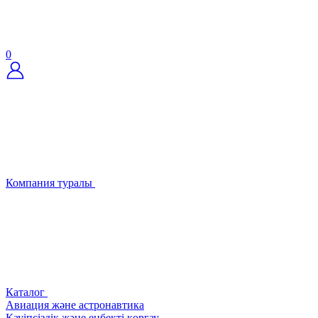
0
Компания туралы
Каталог
Авиация және астронавтика
Қауіпсіздік және еңбекті қорғау