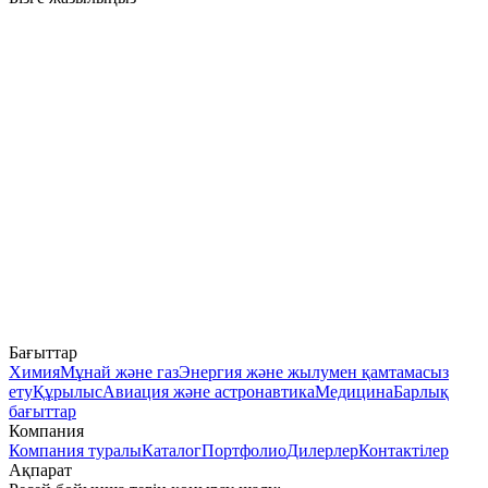
Бағыттар
Химия
Мұнай және газ
Энергия және жылумен қамтамасыз
ету
Құрылыс
Авиация және астронавтика
Медицина
Барлық
бағыттар
Компания
Компания туралы
Каталог
Портфолио
Дилерлер
Контактілер
Ақпарат