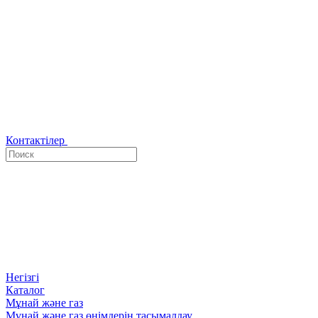
Контактілер
Негізгі
Каталог
Мұнай және газ
Мұнай және газ өнімдерін тасымалдау