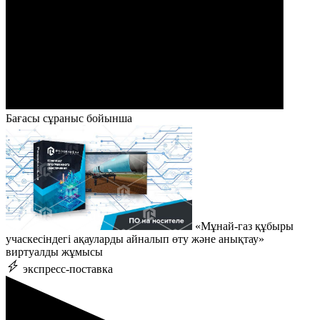
Бағасы сұраныс бойынша
«Мұнай-газ құбыры
учаскесіндегі ақауларды айналып өту және анықтау»
виртуалды жұмысы
экспресс-поставка