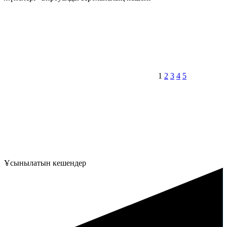
1
2
3
4
5
Ұсынылатын кешендер