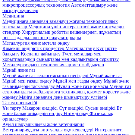
микропроцессорлық технология
Автоматтандыру және
басқару жүйелері
Медицина
Медицинаға арналған заманауи жоғары технологиялық
зертханалар
Медицина үшін интерактивті және виртуалды
стендтер
Хирургиялық роботты кешендердегі жұмыстың
негізгі дағдыларының симуляторлары
Металлургия және металл өңдеу
Көмекші өндірістік процестер
Материалтану
Күңгіртте
балқыту
Қоспаны дайындау
Түсті металдар мен
қорытпалардың сынықтары мен қалдықтарын сұрыптау
Металлургиядағы технологиялар мен жабдықтар
Мұнай және газ
Мұнай және газ геологиясының негіздері
Мұнай және газ
Мұнай мен газды өңдеу
Мұнай мен газды өңдеу
Мұнай және
газ өнімдерін тасымалдау
Мұнай және газ қоймасы
Мұнай-газ
секторындағы жабдықтарға техникалық қызмет көрсету және
жөндеу
Майға арналған дене шынықтыру үлгілері
Тағам өнеркәсібі
Ұн тарту
Макарон өндірісі
Сүт өндірісі
Сусын өндірісі
Ет
және балық өнімдерін өндіру
Өнімді орау
Физикалық
орналасулар
Ауыл шаруашылығы және ветеринария
Ветеринариядағы виртуалды оқу кешендері
Интерактивті