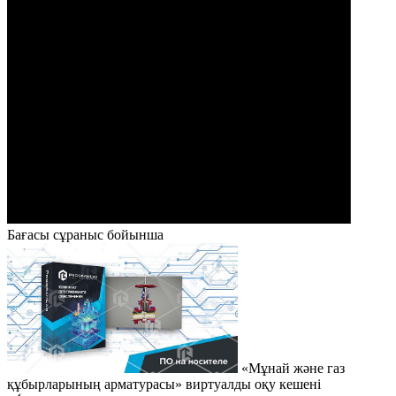
Бағасы сұраныс бойынша
«Мұнай және газ
құбырларының арматурасы» виртуалды оқу кешені