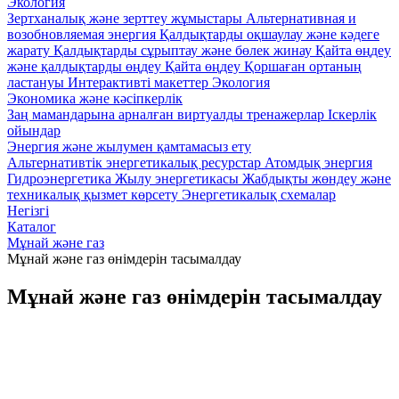
Экология
Зертханалық және зерттеу жұмыстары
Альтернативная и
возобновляемая энергия
Қалдықтарды оқшаулау және кәдеге
жарату
Қалдықтарды сұрыптау және бөлек жинау
Қайта өңдеу
және қалдықтарды өңдеу
Қайта өңдеу
Қоршаған ортаның
ластануы
Интерактивті макеттер Экология
Экономика және кәсіпкерлік
Заң мамандарына арналған виртуалды тренажерлар
Iскерлік
ойындар
Энергия және жылумен қамтамасыз ету
Альтернативтік энергетикалық ресурстар
Атомдық энергия
Гидроэнергетика
Жылу энергетикасы
Жабдықты жөндеу және
техникалық қызмет көрсету
Энергетикалық схемалар
Негізгі
Каталог
Мұнай және газ
Мұнай және газ өнімдерін тасымалдау
Мұнай және газ өнімдерін тасымалдау