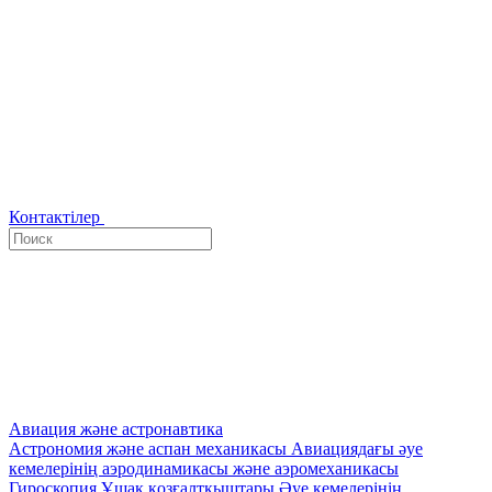
Контактілер
Авиация және астронавтика
Астрономия және аспан механикасы
Авиациядағы әуе
кемелерінің аэродинамикасы және аэромеханикасы
Гироскопия
Ұшақ қозғалтқыштары
Әуе кемелерінің