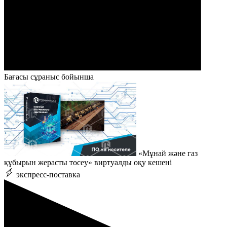
Бағасы сұраныс бойынша
«Мұнай және газ
құбырын жерасты төсеу» виртуалды оқу кешені
экспресс-поставка