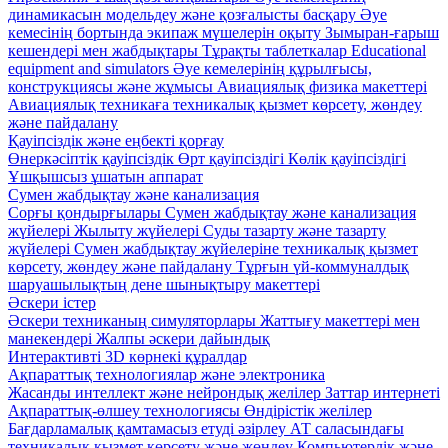
динамикасын модельдеу және қозғалысты басқару
Әуе
кемесінің бортында экипаж мүшелерін оқыту
Зымыран-ғарыш
кешендері мен жабдықтары
Тұрақты таблеткалар
Educational
equipment and simulators
Әуе кемелерінің құрылғысы,
конструкциясы және жұмысы
Авиациялық физика макеттері
Авиациялық техникаға техникалық қызмет көрсету, жөндеу
және пайдалану
Қауіпсіздік және еңбекті қорғау
Өнеркәсіптік қауіпсіздік
Өрт қауіпсіздігі
Көлік қауіпсіздігі
Ұшқышсыз ұшатын аппарат
Сумен жабдықтау және канализация
Сорғы қондырғылары
Сумен жабдықтау және канализация
жүйелері
Жылыту жүйелері
Суды тазарту және тазарту
жүйелері
Сумен жабдықтау жүйелеріне техникалық қызмет
көрсету, жөндеу және пайдалану
Тұрғын үй-коммуналдық
шаруашылықтың дене шынықтыру макеттері
Әскери істер
Әскери техниканың симуляторлары
Жаттығу макеттері мен
манекендері
Жалпы әскери дайындық
Интерактивті 3D көрнекі құралдар
Ақпараттық технологиялар және электроника
Жасанды интеллект және нейрондық желілер
Заттар интернеті
Ақпараттық-өлшеу технологиясы
Өндірістік желілер
Бағдарламалық қамтамасыз етуді әзірлеу
АТ саласындағы
техникалық қызмет көрсету және жөндеу
Компьютерлік және