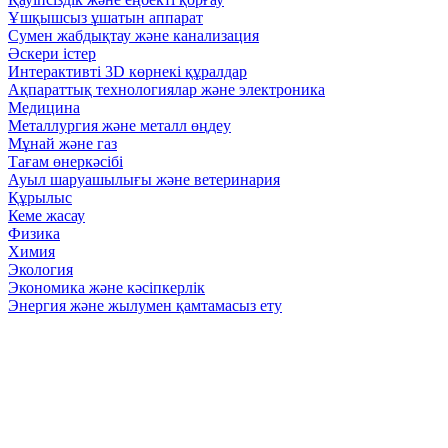
Ұшқышсыз ұшатын аппарат
Сумен жабдықтау және канализация
Әскери істер
Интерактивті 3D көрнекі құралдар
Ақпараттық технологиялар және электроника
Медицина
Металлургия және металл өңдеу
Мұнай және газ
Тағам өнеркәсібі
Ауыл шаруашылығы және ветеринария
Құрылыс
Кеме жасау
Физика
Химия
Экология
Экономика және кәсіпкерлік
Энергия және жылумен қамтамасыз ету