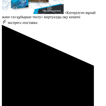
«Көтерілген мұнай
және газ құбырын төсеу» виртуалды оқу кешені
экспресс-поставка