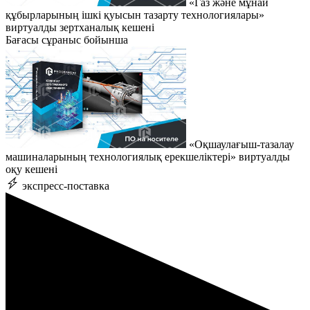
«Газ және мұнай
құбырларының ішкі қуысын тазарту технологиялары»
виртуалды зертханалық кешені
Бағасы сұраныс бойынша
«Оқшаулағыш-тазалау
машиналарының технологиялық ерекшеліктері» виртуалды
оқу кешені
экспресс-поставка