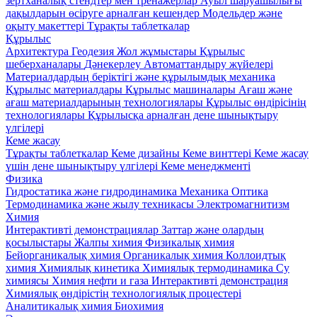
зертханалық стендтер мен тренажерлар
Ауыл шаруашылығы
дақылдарын өсіруге арналған кешендер
Модельдер және
оқыту макеттері
Тұрақты таблеткалар
Құрылыс
Архитектура
Геодезия
Жол жұмыстары
Құрылыс
шеберханалары
Дәнекерлеу
Автоматтандыру жүйелері
Материалдардың беріктігі және құрылымдық механика
Құрылыс материалдары
Кұрылыс машиналары
Ағаш және
ағаш материалдарының технологиялары
Құрылыс өндірісінің
технологиялары
Құрылысқа арналған дене шынықтыру
үлгілері
Кеме жасау
Тұрақты таблеткалар
Кеме дизайны
Кеме винттері
Кеме жасау
үшін дене шынықтыру үлгілері
Кеме менеджменті
Физика
Гидростатика және гидродинамика
Механика
Оптика
Термодинамика және жылу техникасы
Электромагнитизм
Химия
Интерактивті демонстрациялар
Заттар және олардың
қосылыстары
Жалпы химия
Физикалық химия
Бейорганикалық химия
Органикалық химия
Коллоидтық
химия
Химиялық кинетика
Химиялық термодинамика
Су
химиясы
Химия нефти и газа
Интерактивті демонстрация
Химиялық өндірістің технологиялық процестері
Аналитикалық химия
Биохимия