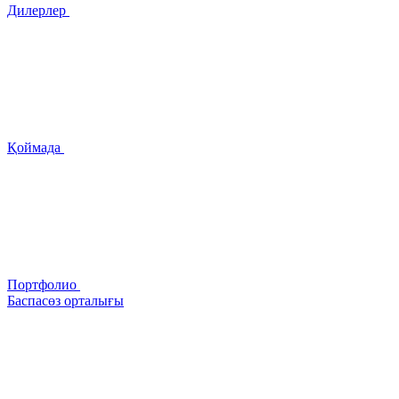
Дилерлер
Қоймада
Портфолио
Баспасөз орталығы