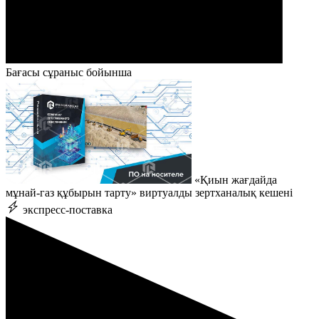
Бағасы сұраныс бойынша
«Қиын жағдайда
мұнай-газ құбырын тарту» виртуалды зертханалық кешені
экспресс-поставка