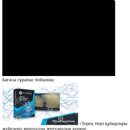
Бағасы сұраныс бойынша
«Терең теңіз құбырлары
жүйелері» виртуалды зертханалық кешені