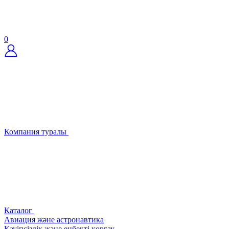
0
Компания туралы
Каталог
Авиация және астронавтика
Қауіпсіздік және еңбекті қорғау