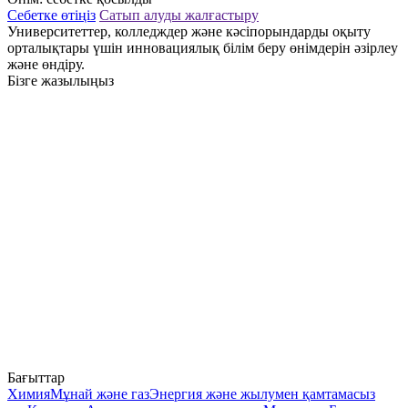
Себетке өтіңіз
Сатып алуды жалғастыру
Университеттер, колледждер және кәсіпорындарды оқыту
орталықтары үшін инновациялық білім беру өнімдерін әзірлеу
және өндіру.
Бізге жазылыңыз
Бағыттар
Химия
Мұнай және газ
Энергия және жылумен қамтамасыз