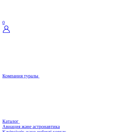
0
Компания туралы
Каталог
Авиация және астронавтика
Қауіпсіздік және еңбекті қорғау