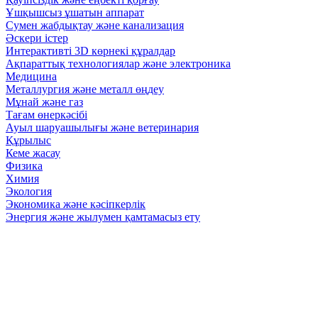
Ұшқышсыз ұшатын аппарат
Сумен жабдықтау және канализация
Әскери істер
Интерактивті 3D көрнекі құралдар
Ақпараттық технологиялар және электроника
Медицина
Металлургия және металл өңдеу
Мұнай және газ
Тағам өнеркәсібі
Ауыл шаруашылығы және ветеринария
Құрылыс
Кеме жасау
Физика
Химия
Экология
Экономика және кәсіпкерлік
Энергия және жылумен қамтамасыз ету