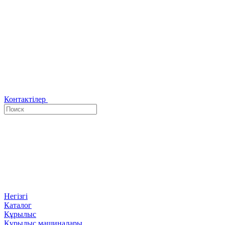
Контактілер
Негізгі
Каталог
Құрылыс
Кұрылыс машиналары