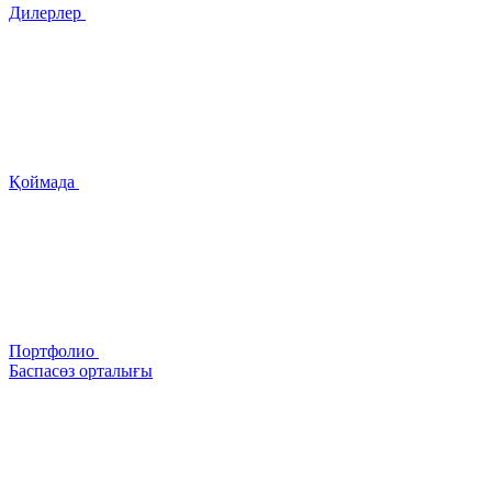
Дилерлер
Қоймада
Портфолио
Баспасөз орталығы