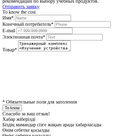
рекомендации по выбору учебных продуктов.
Отправить заявку
To know the cost
Имя
*
Конечный потребитель
*
E-mail
Электнонная почта
*
Товар
*
*
Обязательные поля для заполения
To know
Спасибо за ваш отзыв!
Хабар жіберілді
Біздің мамандар сізге жақын арада хабарласады
Өнім себетке қосылды
Өнім:
себетке қосылды