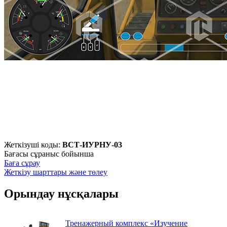
Жеткізуші коды:
ВСТ-ИУРНУ-03
Бағасы сұраныс бойынша
Баға сұрау
Жеткізу шарттары және төлеу
Орындау нұсқалары
Тренажерный комплекс «Изучение