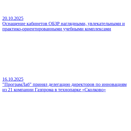
20.10.2025
Оснащение кабинетов ОБЗР наглядными, увлекательными и
практико‑ориентированными учебными комплексами
16.10.2025
"ПрограмЛаб" принял делегацию директоров по инновациям
из 21 компании Газпрома в технопарке «Сколково»