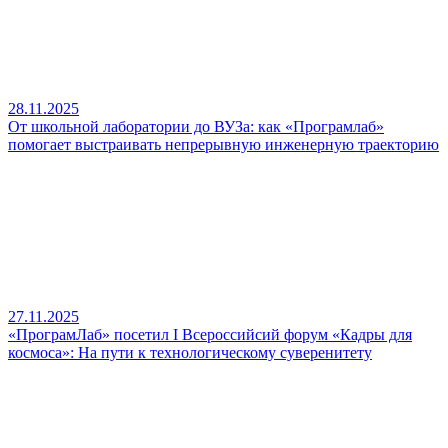
28.11.2025
От школьной лаборатории до ВУЗа: как «Програмлаб»
помогает выстраивать непрерывную инженерную траекторию
27.11.2025
«ПрограмЛаб» посетил I Всероссийсий форум «Кадры для
космоса»: На пути к технологическому суверенитету