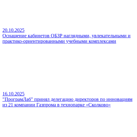
20.10.2025
Оснащение кабинетов ОБЗР наглядными, увлекательными и
практико‑ориентированными учебными комплексами
16.10.2025
"ПрограмЛаб" принял делегацию директоров по инновациям
из 21 компании Газпрома в технопарке «Сколково»