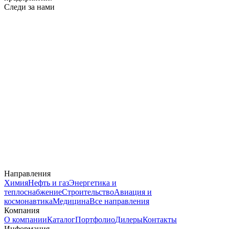
Следи за нами
Направления
Химия
Нефть и газ
Энергетика и
теплоснабжение
Строительство
Авиация и
космонавтика
Медицина
Все направления
Компания
О компании
Каталог
Портфолио
Дилеры
Контакты
Информация