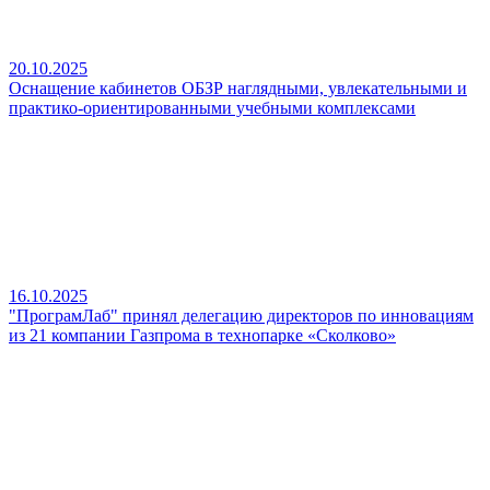
20.10.2025
Оснащение кабинетов ОБЗР наглядными, увлекательными и
практико‑ориентированными учебными комплексами
16.10.2025
"ПрограмЛаб" принял делегацию директоров по инновациям
из 21 компании Газпрома в технопарке «Сколково»