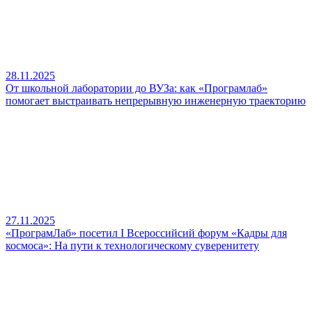
28.11.2025
От школьной лаборатории до ВУЗа: как «Програмлаб»
помогает выстраивать непрерывную инженерную траекторию
27.11.2025
«ПрограмЛаб» посетил I Всероссийсий форум «Кадры для
космоса»: На пути к технологическому суверенитету