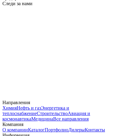
Следи за нами
Направления
Химия
Нефть и газ
Энергетика и
теплоснабжение
Строительство
Авиация и
космонавтика
Медицина
Все направления
Компания
О компании
Каталог
Портфолио
Дилеры
Контакты
Информация