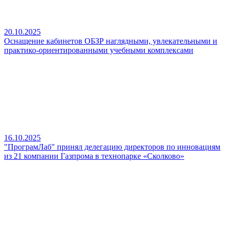
20.10.2025
Оснащение кабинетов ОБЗР наглядными, увлекательными и
практико‑ориентированными учебными комплексами
16.10.2025
"ПрограмЛаб" принял делегацию директоров по инновациям
из 21 компании Газпрома в технопарке «Сколково»