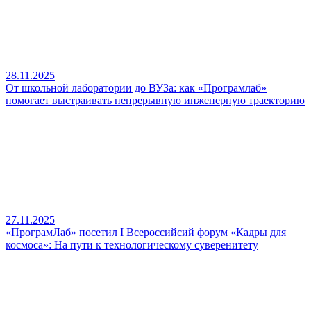
28.11.2025
От школьной лаборатории до ВУЗа: как «Програмлаб»
помогает выстраивать непрерывную инженерную траекторию
27.11.2025
«ПрограмЛаб» посетил I Всероссийсий форум «Кадры для
космоса»: На пути к технологическому суверенитету