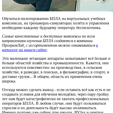
Обучаться пилотированию БПЛА на виртуальных учебных
комплексах, на тренажерах-симуляторах полёта и управления
необходимо каждому будущему оператору беспилотника.
Самые качественные и доступные комплексы по всем
направлениям изучения БПЛА создаются в компании
ПрограмЛаб, с ассортиментом можно ознакомиться
в
каталоге на нашем сайте
.
Эти маленькие летающие аппараты захватывают всё больше и
больше областей хозяйства и промышленности. Кажется, они
используются повсеместно: на производствах, в сельском
хозяйстве, в разведке, в поисках, в фильмографии, в спорте, в
доставке грузов... В общем, область их применения очень
широка.
Отсюда можно сделать вывод - если оставить всё как есть и не
создавать условия для обучения молодёжи, через пару-тройку
лет нам будет катастрофически не хватать профессиональных
операторов БПЛА. В любом случае, они будут пользоваться
спросом и их деятельность будет высоко оплачиваться.
Именно поэтому уже сейчас при школах, ВУЗах и центрах