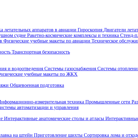
а летательных аппаратов в авиации
Гироскопия
Двигатели лета
душном судне
Ракетно-космические комплексы и техника
Стенд-
ов
Физические учебные макеты по авиации
Техническое обслужи
ность
Транспортная безопасность
ния и водоотведения
Системы газоснабжения
Системы отоплен
изические учебные макеты по ЖКХ
ляжи
Общевоенная подготовка
Информационно-измерительная техника
Промышленные сети
Ра
истемы автоматизации и управления
не
Интерактивные анатомические столы и атласы
Интерактивные
лавка на штейн
Приготовление шихты
Сортировка лома и отход