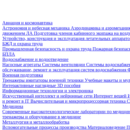
Авиация и космонавтика
Астрономия и небесная механика
Аэродинамика и аэромеханик
движением ЛА
Подготовка членов кабинного экипажа на воз
Устройство, конструкция и эксплуатация летательных аппарат
БЖД и охрана труда
Промышленная безопасность и охрана труда
Пожарная безопас
БПЛА
Водоснабжение и водоотведение
Насосные агрегаты
Системы вентиляции
Системы водоснабже
обслуживание, ремонт и эксплуатация систем водоснабжения
Ф
Военная подготовка
Тренажеры имитаторы военной техники
Учебные макеты и му
Интерактивные наглядные 3D пособия
Информационные технологии и электроника
Искусственный интеллект и нейронные сети
Интернет вещей
и ремонт в IT
Вычислительная и микропроцессорная техника
С
Медицина
Современные высокотехнологические лаборатории по медици
тренажеры и оборудование в медицине
Металлургия и металлообработка
Вспомогательные процессы производства
Материаловедение
П