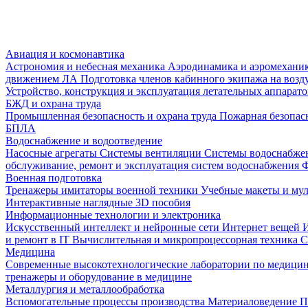
Авиация и космонавтика
Астрономия и небесная механика
Аэродинамика и аэромеханик
движением ЛА
Подготовка членов кабинного экипажа на воз
Устройство, конструкция и эксплуатация летательных аппарат
БЖД и охрана труда
Промышленная безопасность и охрана труда
Пожарная безопас
БПЛА
Водоснабжение и водоотведение
Насосные агрегаты
Системы вентиляции
Системы водоснабже
обслуживание, ремонт и эксплуатация систем водоснабжения
Ф
Военная подготовка
Тренажеры имитаторы военной техники
Учебные макеты и му
Интерактивные наглядные 3D пособия
Информационные технологии и электроника
Искусственный интеллект и нейронные сети
Интернет вещей
и ремонт в IT
Вычислительная и микропроцессорная техника
С
Медицина
Современные высокотехнологические лаборатории по медици
тренажеры и оборудование в медицине
Металлургия и металлообработка
Вспомогательные процессы производства
Материаловедение
П