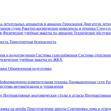
а летательных аппаратов в авиации
Гироскопия
Двигатели лета
душном судне
Ракетно-космические комплексы и техника
Стенд-
ов
Физические учебные макеты по авиации
Техническое обслужи
ность
Транспортная безопасность
ния и водоотведения
Системы газоснабжения
Системы отоплен
изические учебные макеты по ЖКХ
ляжи
Общевоенная подготовка
Информационно-измерительная техника
Промышленные сети
Ра
истемы автоматизации и управления
не
Интерактивные анатомические столы и атласы
Интерактивные
лавка на штейн
Приготовление шихты
Сортировка лома и отход