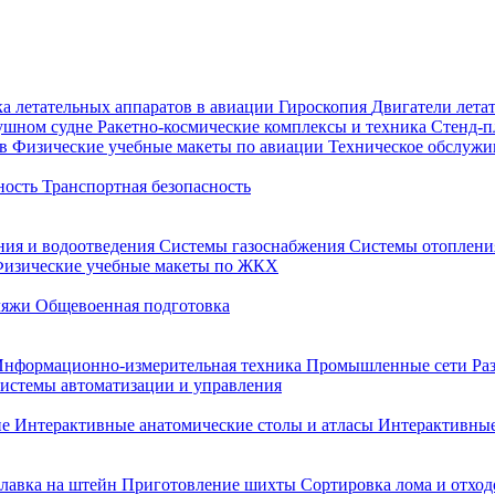
а летательных аппаратов в авиации
Гироскопия
Двигатели лета
душном судне
Ракетно-космические комплексы и техника
Стенд-
ов
Физические учебные макеты по авиации
Техническое обслужи
ность
Транспортная безопасность
ния и водоотведения
Системы газоснабжения
Системы отоплен
изические учебные макеты по ЖКХ
ляжи
Общевоенная подготовка
Информационно-измерительная техника
Промышленные сети
Ра
истемы автоматизации и управления
не
Интерактивные анатомические столы и атласы
Интерактивные
лавка на штейн
Приготовление шихты
Сортировка лома и отход