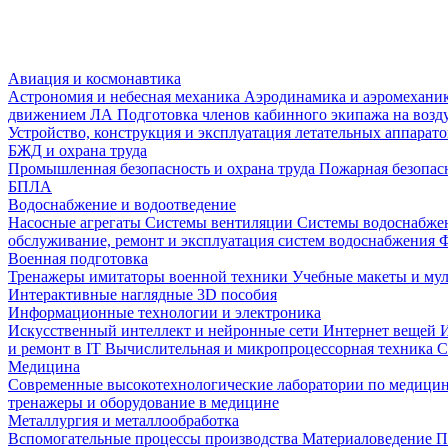
Авиация и космонавтика
Астрономия и небесная механика
Аэродинамика и аэромеханик
движением ЛА
Подготовка членов кабинного экипажа на воз
Устройство, конструкция и эксплуатация летательных аппарат
БЖД и охрана труда
Промышленная безопасность и охрана труда
Пожарная безопас
БПЛА
Водоснабжение и водоотведение
Насосные агрегаты
Системы вентиляции
Системы водоснабже
обслуживание, ремонт и эксплуатация систем водоснабжения
Ф
Военная подготовка
Тренажеры имитаторы военной техники
Учебные макеты и му
Интерактивные наглядные 3D пособия
Информационные технологии и электроника
Искусственный интеллект и нейронные сети
Интернет вещей
и ремонт в IT
Вычислительная и микропроцессорная техника
С
Медицина
Современные высокотехнологические лаборатории по медици
тренажеры и оборудование в медицине
Металлургия и металлообработка
Вспомогательные процессы производства
Материаловедение
П