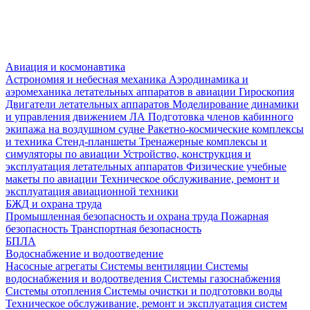
Авиация и космонавтика
Астрономия и небесная механика
Аэродинамика и
аэромеханика летательных аппаратов в авиации
Гироскопия
Двигатели летательных аппаратов
Моделирование динамики
и управления движением ЛА
Подготовка членов кабинного
экипажа на воздушном судне
Ракетно-космические комплексы
и техника
Стенд-планшеты
Тренажерные комплексы и
симуляторы по авиации
Устройство, конструкция и
эксплуатация летательных аппаратов
Физические учебные
макеты по авиации
Техническое обслуживание, ремонт и
эксплуатация авиационной техники
БЖД и охрана труда
Промышленная безопасность и охрана труда
Пожарная
безопасность
Транспортная безопасность
БПЛА
Водоснабжение и водоотведение
Насосные агрегаты
Системы вентиляции
Системы
водоснабжения и водоотведения
Системы газоснабжения
Системы отопления
Системы очистки и подготовки воды
Техническое обслуживание, ремонт и эксплуатация систем