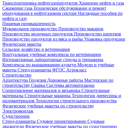
Транспортировка нефтегазопродуктов
Хранение нефти и газа
Сжижение газа
Техническое обслуживание и ремонт
оборудования в нефтегазовом секторе
Наглядные пособия по
нефти и газу
Пищевая промышленность
Мукомольное производство
Производство макарон
Производство молочных продуктов
Производство напитков
Производство продуктов из мяса и рыбы
Упаковка продукции
Физические макеты
Сельское хозяйство и ветеринария
Виртуальные учебные комплексы по ветеринарии
Интерактивные лабораторные стенды и тренажеры
Комплексы по выращиванию культур
Модели и учебные
макеты
Стенд-планшеты
ФГОС Агрокласс
Строительство
Архитектура
Геодезия
Дорожные работы
Мастерские по
строительству
Сварка
Системы автоматизации
Сопротивление материалов и механика
Строительные
материалы
Строительные машины
Технологии древесины и
пиломатериалов
Технологии строительного производства
Физические учебные макеты по строительству
Электромонтаж
Судостроение
Стенд-планшеты
Судовое проектирование
Судовые
движители
Физические учебные макеты по судостроению