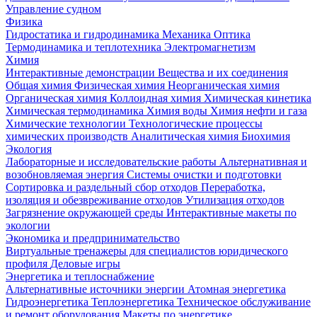
Управление судном
Физика
Гидростатика и гидродинамика
Механика
Оптика
Термодинамика и теплотехника
Электромагнетизм
Химия
Интерактивные демонстрации
Вещества и их соединения
Общая химия
Физическая химия
Неорганическая химия
Органическая химия
Коллоидная химия
Химическая кинетика
Химическая термодинамика
Химия воды
Химия нефти и газа
Химические технологии
Технологические процессы
химических производств
Аналитическая химия
Биохимия
Экология
Лабораторные и исследовательские работы
Альтернативная и
возобновляемая энергия
Системы очистки и подготовки
Сортировка и раздельный сбор отходов
Переработка,
изоляция и обезвреживание отходов
Утилизация отходов
Загрязнение окружающей среды
Интерактивные макеты по
экологии
Экономика и предпринимательство
Виртуальные тренажеры для специалистов юридического
профиля
Деловые игры
Энергетика и теплоснабжение
Альтернативные источники энергии
Атомная энергетика
Гидроэнергетика
Теплоэнергетика
Техническое обслуживание
и ремонт оборудования
Макеты по энергетике