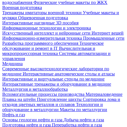
водоснабжения
Физические учебные макеты по ЖКХ
Военная подготовка
Тренажеры имитаторы военной техники
Учебные макеты и
муляжи
Общевоенная подготовка
Интерактивные наглядные 3D пособия
Информационные технологии и электроника
Искусственный интеллект и нейронные сети
Интернет вещей
Информационно-измерительная техника
Промышленные сети
Разработка программного обеспечения
Техническое
обслуживание и ремонт в IT
Вычислительная и
микропроцессорная техника
Системы автоматизации и
управления
Медицина
Современные высокотехнологические лаборатории по
медицине
Интерактивные анатомические столы и атласы
Интерактивные и виртуальные стенды по медицине
Интерактивные тренажеры и оборудование в медицине
Металлургия и металлообработка
Вспомогательные процессы производства
Материаловедение
Плавка на штейн
Приготовление шихты
Сортировка лома и
отходов цветных металлов и сплавов
Технологии и
оборудование в металлургии
Макеты по металлургии
Нефть и газ
Основы геологии нефти и газа
Добыча нефти и газа
Подготовка нефти и газа
Переработка нефти и газа