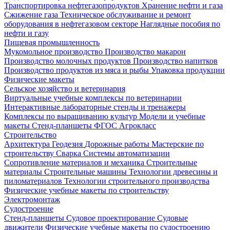
Транспортировка нефтегазопродуктов
Хранение нефти и газа
Сжижение газа
Техническое обслуживание и ремонт
оборудования в нефтегазовом секторе
Наглядные пособия по
нефти и газу
Пищевая промышленность
Мукомольное производство
Производство макарон
Производство молочных продуктов
Производство напитков
Производство продуктов из мяса и рыбы
Упаковка продукции
Физические макеты
Сельское хозяйство и ветеринария
Виртуальные учебные комплексы по ветеринарии
Интерактивные лабораторные стенды и тренажеры
Комплексы по выращиванию культур
Модели и учебные
макеты
Стенд-планшеты
ФГОС Агрокласс
Строительство
Архитектура
Геодезия
Дорожные работы
Мастерские по
строительству
Сварка
Системы автоматизации
Сопротивление материалов и механика
Строительные
материалы
Строительные машины
Технологии древесины и
пиломатериалов
Технологии строительного производства
Физические учебные макеты по строительству
Электромонтаж
Судостроение
Стенд-планшеты
Судовое проектирование
Судовые
движители
Физические учебные макеты по судостроению