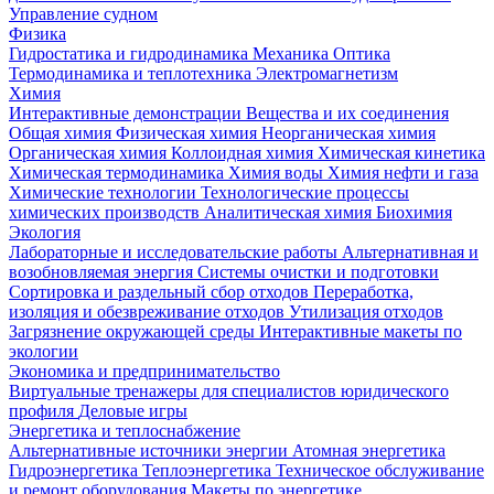
Управление судном
Физика
Гидростатика и гидродинамика
Механика
Оптика
Термодинамика и теплотехника
Электромагнетизм
Химия
Интерактивные демонстрации
Вещества и их соединения
Общая химия
Физическая химия
Неорганическая химия
Органическая химия
Коллоидная химия
Химическая кинетика
Химическая термодинамика
Химия воды
Химия нефти и газа
Химические технологии
Технологические процессы
химических производств
Аналитическая химия
Биохимия
Экология
Лабораторные и исследовательские работы
Альтернативная и
возобновляемая энергия
Системы очистки и подготовки
Сортировка и раздельный сбор отходов
Переработка,
изоляция и обезвреживание отходов
Утилизация отходов
Загрязнение окружающей среды
Интерактивные макеты по
экологии
Экономика и предпринимательство
Виртуальные тренажеры для специалистов юридического
профиля
Деловые игры
Энергетика и теплоснабжение
Альтернативные источники энергии
Атомная энергетика
Гидроэнергетика
Теплоэнергетика
Техническое обслуживание
и ремонт оборудования
Макеты по энергетике