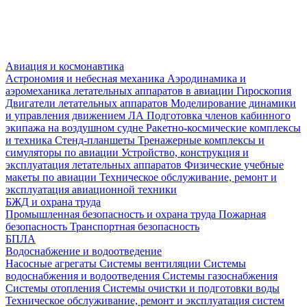
Авиация и космонавтика
Астрономия и небесная механика
Аэродинамика и
аэромеханика летательных аппаратов в авиации
Гироскопия
Двигатели летательных аппаратов
Моделирование динамики
и управления движением ЛА
Подготовка членов кабинного
экипажа на воздушном судне
Ракетно-космические комплексы
и техника
Стенд-планшеты
Тренажерные комплексы и
симуляторы по авиации
Устройство, конструкция и
эксплуатация летательных аппаратов
Физические учебные
макеты по авиации
Техническое обслуживание, ремонт и
эксплуатация авиационной техники
БЖД и охрана труда
Промышленная безопасность и охрана труда
Пожарная
безопасность
Транспортная безопасность
БПЛА
Водоснабжение и водоотведение
Насосные агрегаты
Системы вентиляции
Системы
водоснабжения и водоотведения
Системы газоснабжения
Системы отопления
Системы очистки и подготовки воды
Техническое обслуживание, ремонт и эксплуатация систем