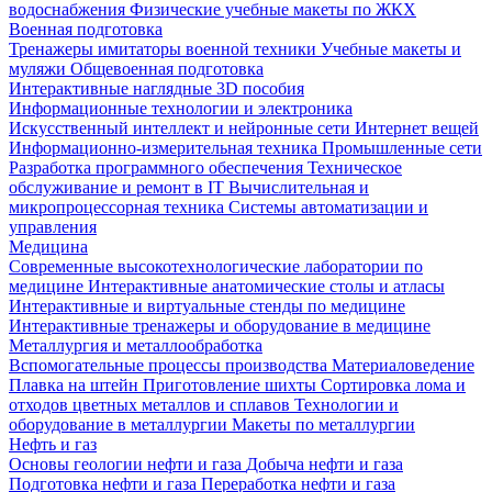
водоснабжения
Физические учебные макеты по ЖКХ
Военная подготовка
Тренажеры имитаторы военной техники
Учебные макеты и
муляжи
Общевоенная подготовка
Интерактивные наглядные 3D пособия
Информационные технологии и электроника
Искусственный интеллект и нейронные сети
Интернет вещей
Информационно-измерительная техника
Промышленные сети
Разработка программного обеспечения
Техническое
обслуживание и ремонт в IT
Вычислительная и
микропроцессорная техника
Системы автоматизации и
управления
Медицина
Современные высокотехнологические лаборатории по
медицине
Интерактивные анатомические столы и атласы
Интерактивные и виртуальные стенды по медицине
Интерактивные тренажеры и оборудование в медицине
Металлургия и металлообработка
Вспомогательные процессы производства
Материаловедение
Плавка на штейн
Приготовление шихты
Сортировка лома и
отходов цветных металлов и сплавов
Технологии и
оборудование в металлургии
Макеты по металлургии
Нефть и газ
Основы геологии нефти и газа
Добыча нефти и газа
Подготовка нефти и газа
Переработка нефти и газа