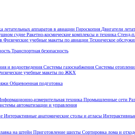
а летательных аппаратов в авиации
Гироскопия
Двигатели лета
душном судне
Ракетно-космические комплексы и техника
Стенд-
ов
Физические учебные макеты по авиации
Техническое обслужи
ность
Транспортная безопасность
ния и водоотведения
Системы газоснабжения
Системы отоплен
изические учебные макеты по ЖКХ
ляжи
Общевоенная подготовка
Информационно-измерительная техника
Промышленные сети
Ра
истемы автоматизации и управления
не
Интерактивные анатомические столы и атласы
Интерактивные
лавка на штейн
Приготовление шихты
Сортировка лома и отход