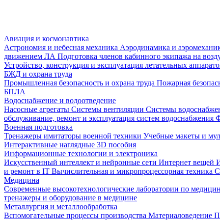
Авиация и космонавтика
Астрономия и небесная механика
Аэродинамика и аэромеханик
движением ЛА
Подготовка членов кабинного экипажа на воз
Устройство, конструкция и эксплуатация летательных аппарат
БЖД и охрана труда
Промышленная безопасность и охрана труда
Пожарная безопас
БПЛА
Водоснабжение и водоотведение
Насосные агрегаты
Системы вентиляции
Системы водоснабже
обслуживание, ремонт и эксплуатация систем водоснабжения
Ф
Военная подготовка
Тренажеры имитаторы военной техники
Учебные макеты и му
Интерактивные наглядные 3D пособия
Информационные технологии и электроника
Искусственный интеллект и нейронные сети
Интернет вещей
и ремонт в IT
Вычислительная и микропроцессорная техника
С
Медицина
Современные высокотехнологические лаборатории по медици
тренажеры и оборудование в медицине
Металлургия и металлообработка
Вспомогательные процессы производства
Материаловедение
П