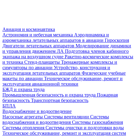
Авиация и космонавтика
Астрономия и небесная механика
Аэродинамика и
аэромеханика летательных аппаратов в авиации
Гироскопия
Двигатели летательных аппаратов
Моделирование динамики
и управления движением ЛА
Подготовка членов кабинного
экипажа на воздушном судне
Ракетно-космические комплексы
и техника
Стенд-планшеты
Тренажерные комплексы и
симуляторы по авиации
Устройство, конструкция и
эксплуатация летательных аппаратов
Физические учебные
макеты по авиации
Техническое обслуживание, ремонт и
эксплуатация авиационной техники
БЖД и охрана труда
Промышленная безопасность и охрана труда
Пожарная
безопасность
Транспортная безопасность
БПЛА
Водоснабжение и водоотведение
Насосные агрегаты
Системы вентиляции
Системы
водоснабжения и водоотведения
Системы газоснабжения
Системы отопления
Системы очистки и подготовки воды
Техническое обслуживание, ремонт и эксплуатация систем