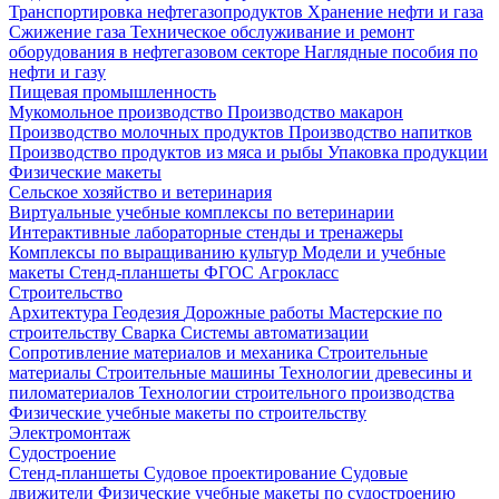
Транспортировка нефтегазопродуктов
Хранение нефти и газа
Сжижение газа
Техническое обслуживание и ремонт
оборудования в нефтегазовом секторе
Наглядные пособия по
нефти и газу
Пищевая промышленность
Мукомольное производство
Производство макарон
Производство молочных продуктов
Производство напитков
Производство продуктов из мяса и рыбы
Упаковка продукции
Физические макеты
Сельское хозяйство и ветеринария
Виртуальные учебные комплексы по ветеринарии
Интерактивные лабораторные стенды и тренажеры
Комплексы по выращиванию культур
Модели и учебные
макеты
Стенд-планшеты
ФГОС Агрокласс
Строительство
Архитектура
Геодезия
Дорожные работы
Мастерские по
строительству
Сварка
Системы автоматизации
Сопротивление материалов и механика
Строительные
материалы
Строительные машины
Технологии древесины и
пиломатериалов
Технологии строительного производства
Физические учебные макеты по строительству
Электромонтаж
Судостроение
Стенд-планшеты
Судовое проектирование
Судовые
движители
Физические учебные макеты по судостроению