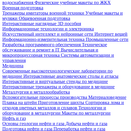
водоснабжения
Физические учебные макеты по ЖКХ
Военная подготовка
Тренажеры имитаторы военной техники
Учебные макеты и
муляжи
Общевоенная подготовка
Интерактивные наглядные 3D пособия
Информационные технологии и электроника
Искусственный интеллект и нейронные сети
Интернет вещей
Информационно-измерительная техника
Промышленные сети
Разработка программного обеспечения
Техническое
обслуживание и ремонт в IT
Вычислительная и
микропроцессорная техника
Системы автоматизации и
управления
Медицина
Современные высокотехнологические лаборатории по
медицине
Интерактивные анатомические столы и атласы
Интерактивные и виртуальные стенды по медицине
Интерактивные тренажеры и оборудование в медицине
Металлургия и металлообработка
Вспомогательные процессы производства
Материаловедение
Плавка на штейн
Приготовление шихты
Сортировка лома и
отходов цветных металлов и сплавов
Технологии и
оборудование в металлургии
Макеты по металлургии
Нефть и газ
Основы геологии нефти и газа
Добыча нефти и газа
Подготовка нефти и газа
Переработка нефти и газа