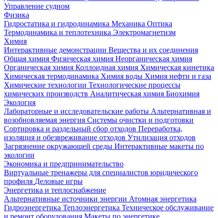
Управление судном
Физика
Гидростатика и гидродинамика
Механика
Оптика
Термодинамика и теплотехника
Электромагнетизм
Химия
Интерактивные демонстрации
Вещества и их соединения
Общая химия
Физическая химия
Неорганическая химия
Органическая химия
Коллоидная химия
Химическая кинетика
Химическая термодинамика
Химия воды
Химия нефти и газа
Химические технологии
Технологические процессы
химических производств
Аналитическая химия
Биохимия
Экология
Лабораторные и исследовательские работы
Альтернативная и
возобновляемая энергия
Системы очистки и подготовки
Сортировка и раздельный сбор отходов
Переработка,
изоляция и обезвреживание отходов
Утилизация отходов
Загрязнение окружающей среды
Интерактивные макеты по
экологии
Экономика и предпринимательство
Виртуальные тренажеры для специалистов юридического
профиля
Деловые игры
Энергетика и теплоснабжение
Альтернативные источники энергии
Атомная энергетика
Гидроэнергетика
Теплоэнергетика
Техническое обслуживание
и ремонт оборудования
Макеты по энергетике