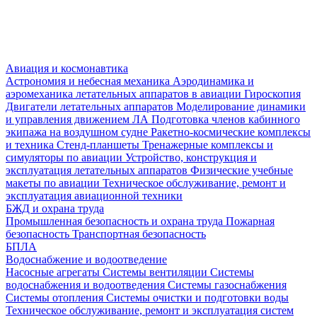
Авиация и космонавтика
Астрономия и небесная механика
Аэродинамика и
аэромеханика летательных аппаратов в авиации
Гироскопия
Двигатели летательных аппаратов
Моделирование динамики
и управления движением ЛА
Подготовка членов кабинного
экипажа на воздушном судне
Ракетно-космические комплексы
и техника
Стенд-планшеты
Тренажерные комплексы и
симуляторы по авиации
Устройство, конструкция и
эксплуатация летательных аппаратов
Физические учебные
макеты по авиации
Техническое обслуживание, ремонт и
эксплуатация авиационной техники
БЖД и охрана труда
Промышленная безопасность и охрана труда
Пожарная
безопасность
Транспортная безопасность
БПЛА
Водоснабжение и водоотведение
Насосные агрегаты
Системы вентиляции
Системы
водоснабжения и водоотведения
Системы газоснабжения
Системы отопления
Системы очистки и подготовки воды
Техническое обслуживание, ремонт и эксплуатация систем