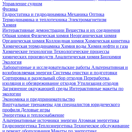
Управление судном
Физика
Гидростатика и гидродинамика
Механика
Оптика
Термодинамика и теплотехника
Электромагнетизм
Химия
Интерактивные демонстрации
Вещества и их соединения
Общая химия
Физическая химия
Неорганическая химия
Органическая химия
Коллоидная химия
Химическая кинетика
Химическая термодинамика
Химия воды
Химия нефти и газа
Химические технологии
Технологические процессы
химических производств
Аналитическая химия
Биохимия
Экология
Лабораторные и исследовательские работы
Альтернативная и
возобновляемая энергия
Системы очистки и подготовки
Сортировка и раздельный сбор отходов
Переработка,
изоляция и обезвреживание отходов
Утилизация отходов
Загрязнение окружающей среды
Интерактивные макеты по
экологии
Экономика и предпринимательство
Виртуальные тренажеры для специалистов юридического
профиля
Деловые игры
Энергетика и теплоснабжение
Альтернативные источники энергии
Атомная энергетика
Гидроэнергетика
Теплоэнергетика
Техническое обслуживание
и ремонт оборудования
Макеты по энергетике