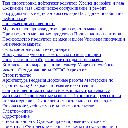
Транспортировка нефтегазопродуктов
Хранение нефти и газа
Сжижение газа
Техническое обслуживание и ремонт
оборудования в нефтегазовом секторе
Наглядные пособия по
нефти и газу
Пищевая промышленность
Мукомольное производство
Производство макарон
Производство молочных продуктов
Производство напитков
Производство продуктов из мяса и рыбы
Упаковка продукции
Физические макеты
Сельское хозяйство и ветеринария
Виртуальные учебные комплексы по ветеринарии
Интерактивные лабораторные стенды и тренажеры
Комплексы по выращиванию культур
Модели и учебные
макеты
Стенд-планшеты
ФГОС Агрокласс
Строительство
Архитектура
Геодезия
Дорожные работы
Мастерские по
строительству
Сварка
Системы автоматизации
Сопротивление материалов и механика
Строительные
материалы
Строительные машины
Технологии древесины и
пиломатериалов
Технологии строительного производства
Физические учебные макеты по строительству
Электромонтаж
Судостроение
Стенд-планшеты
Судовое проектирование
Судовые
движители
Физические учебные макеты по судостроению