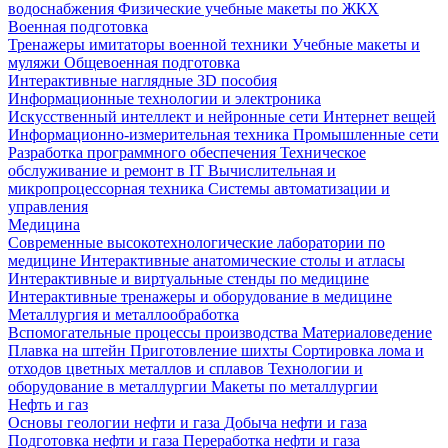
водоснабжения
Физические учебные макеты по ЖКХ
Военная подготовка
Тренажеры имитаторы военной техники
Учебные макеты и
муляжи
Общевоенная подготовка
Интерактивные наглядные 3D пособия
Информационные технологии и электроника
Искусственный интеллект и нейронные сети
Интернет вещей
Информационно-измерительная техника
Промышленные сети
Разработка программного обеспечения
Техническое
обслуживание и ремонт в IT
Вычислительная и
микропроцессорная техника
Системы автоматизации и
управления
Медицина
Современные высокотехнологические лаборатории по
медицине
Интерактивные анатомические столы и атласы
Интерактивные и виртуальные стенды по медицине
Интерактивные тренажеры и оборудование в медицине
Металлургия и металлообработка
Вспомогательные процессы производства
Материаловедение
Плавка на штейн
Приготовление шихты
Сортировка лома и
отходов цветных металлов и сплавов
Технологии и
оборудование в металлургии
Макеты по металлургии
Нефть и газ
Основы геологии нефти и газа
Добыча нефти и газа
Подготовка нефти и газа
Переработка нефти и газа