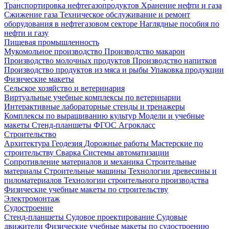
Транспортировка нефтегазопродуктов
Хранение нефти и газа
Сжижение газа
Техническое обслуживание и ремонт
оборудования в нефтегазовом секторе
Наглядные пособия по
нефти и газу
Пищевая промышленность
Мукомольное производство
Производство макарон
Производство молочных продуктов
Производство напитков
Производство продуктов из мяса и рыбы
Упаковка продукции
Физические макеты
Сельское хозяйство и ветеринария
Виртуальные учебные комплексы по ветеринарии
Интерактивные лабораторные стенды и тренажеры
Комплексы по выращиванию культур
Модели и учебные
макеты
Стенд-планшеты
ФГОС Агрокласс
Строительство
Архитектура
Геодезия
Дорожные работы
Мастерские по
строительству
Сварка
Системы автоматизации
Сопротивление материалов и механика
Строительные
материалы
Строительные машины
Технологии древесины и
пиломатериалов
Технологии строительного производства
Физические учебные макеты по строительству
Электромонтаж
Судостроение
Стенд-планшеты
Судовое проектирование
Судовые
движители
Физические учебные макеты по судостроению