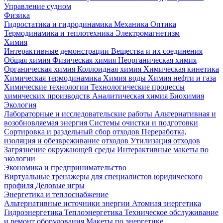
Управление судном
Физика
Гидростатика и гидродинамика
Механика
Оптика
Термодинамика и теплотехника
Электромагнетизм
Химия
Интерактивные демонстрации
Вещества и их соединения
Общая химия
Физическая химия
Неорганическая химия
Органическая химия
Коллоидная химия
Химическая кинетика
Химическая термодинамика
Химия воды
Химия нефти и газа
Химические технологии
Технологические процессы
химических производств
Аналитическая химия
Биохимия
Экология
Лабораторные и исследовательские работы
Альтернативная и
возобновляемая энергия
Системы очистки и подготовки
Сортировка и раздельный сбор отходов
Переработка,
изоляция и обезвреживание отходов
Утилизация отходов
Загрязнение окружающей среды
Интерактивные макеты по
экологии
Экономика и предпринимательство
Виртуальные тренажеры для специалистов юридического
профиля
Деловые игры
Энергетика и теплоснабжение
Альтернативные источники энергии
Атомная энергетика
Гидроэнергетика
Теплоэнергетика
Техническое обслуживание
и ремонт оборудования
Макеты по энергетике