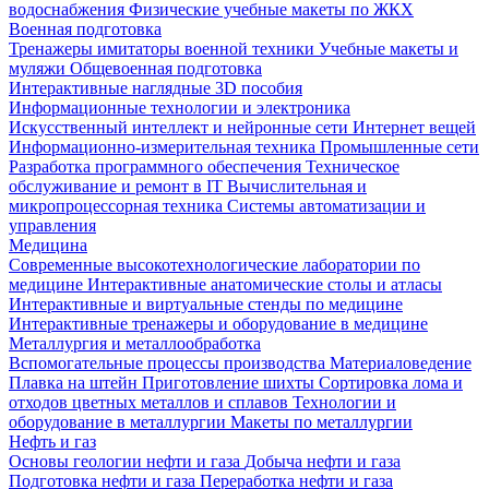
водоснабжения
Физические учебные макеты по ЖКХ
Военная подготовка
Тренажеры имитаторы военной техники
Учебные макеты и
муляжи
Общевоенная подготовка
Интерактивные наглядные 3D пособия
Информационные технологии и электроника
Искусственный интеллект и нейронные сети
Интернет вещей
Информационно-измерительная техника
Промышленные сети
Разработка программного обеспечения
Техническое
обслуживание и ремонт в IT
Вычислительная и
микропроцессорная техника
Системы автоматизации и
управления
Медицина
Современные высокотехнологические лаборатории по
медицине
Интерактивные анатомические столы и атласы
Интерактивные и виртуальные стенды по медицине
Интерактивные тренажеры и оборудование в медицине
Металлургия и металлообработка
Вспомогательные процессы производства
Материаловедение
Плавка на штейн
Приготовление шихты
Сортировка лома и
отходов цветных металлов и сплавов
Технологии и
оборудование в металлургии
Макеты по металлургии
Нефть и газ
Основы геологии нефти и газа
Добыча нефти и газа
Подготовка нефти и газа
Переработка нефти и газа