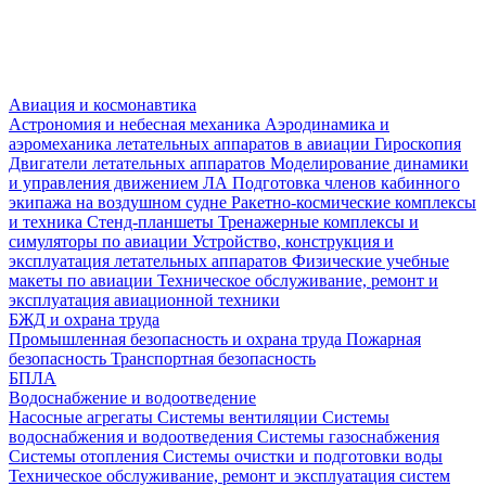
Авиация и космонавтика
Астрономия и небесная механика
Аэродинамика и
аэромеханика летательных аппаратов в авиации
Гироскопия
Двигатели летательных аппаратов
Моделирование динамики
и управления движением ЛА
Подготовка членов кабинного
экипажа на воздушном судне
Ракетно-космические комплексы
и техника
Стенд-планшеты
Тренажерные комплексы и
симуляторы по авиации
Устройство, конструкция и
эксплуатация летательных аппаратов
Физические учебные
макеты по авиации
Техническое обслуживание, ремонт и
эксплуатация авиационной техники
БЖД и охрана труда
Промышленная безопасность и охрана труда
Пожарная
безопасность
Транспортная безопасность
БПЛА
Водоснабжение и водоотведение
Насосные агрегаты
Системы вентиляции
Системы
водоснабжения и водоотведения
Системы газоснабжения
Системы отопления
Системы очистки и подготовки воды
Техническое обслуживание, ремонт и эксплуатация систем