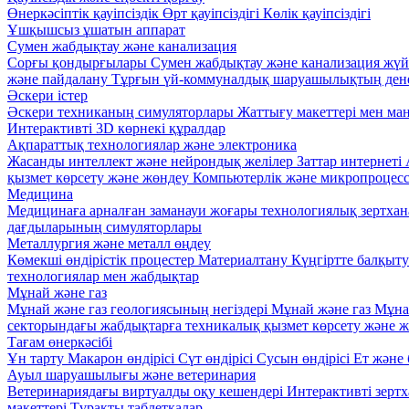
Өнеркәсіптік қауіпсіздік
Өрт қауіпсіздігі
Көлік қауіпсіздігі
Ұшқышсыз ұшатын аппарат
Сумен жабдықтау және канализация
Сорғы қондырғылары
Сумен жабдықтау және канализация жүй
және пайдалану
Тұрғын үй-коммуналдық шаруашылықтың дене
Әскери істер
Әскери техниканың симуляторлары
Жаттығу макеттері мен ма
Интерактивті 3D көрнекі құралдар
Ақпараттық технологиялар және электроника
Жасанды интеллект және нейрондық желілер
Заттар интернеті
қызмет көрсету және жөндеу
Компьютерлік және микропроцес
Медицина
Медицинаға арналған заманауи жоғары технологиялық зертха
дағдыларының симуляторлары
Металлургия және металл өңдеу
Көмекші өндірістік процестер
Материалтану
Күңгіртте балқыт
технологиялар мен жабдықтар
Мұнай және газ
Мұнай және газ геологиясының негіздері
Мұнай және газ
Мұна
секторындағы жабдықтарға техникалық қызмет көрсету және 
Тағам өнеркәсібі
Ұн тарту
Макарон өндірісі
Сүт өндірісі
Сусын өндірісі
Ет және 
Ауыл шаруашылығы және ветеринария
Ветеринариядағы виртуалды оқу кешендері
Интерактивті зерт
макеттері
Тұрақты таблеткалар