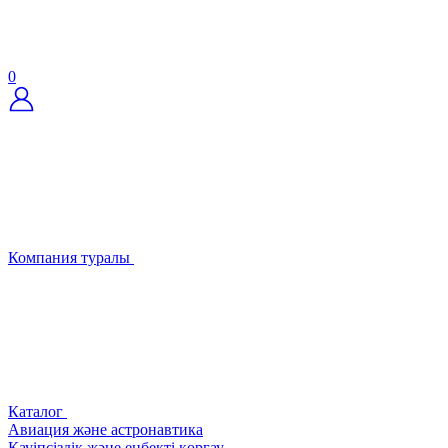
0
Компания туралы
Каталог
Авиация және астронавтика
Қауіпсіздік және еңбекті қорғау