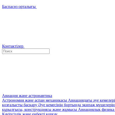
Баспасөз орталығы
Контактілер
Авиация және астронавтика
Астрономия және аспан механикасы
Авиациядағы әуе кемелер
қозғалысты басқару
Әуе кемесінің бортында экипаж мүшелері
құрылғысы, конструкциясы және жұмысы
Авиациялық физика 
Қауіпсіздік және еңбекті қорғау