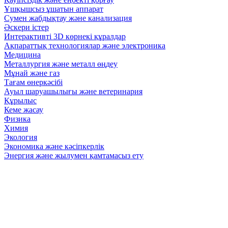
Ұшқышсыз ұшатын аппарат
Сумен жабдықтау және канализация
Әскери істер
Интерактивті 3D көрнекі құралдар
Ақпараттық технологиялар және электроника
Медицина
Металлургия және металл өңдеу
Мұнай және газ
Тағам өнеркәсібі
Ауыл шаруашылығы және ветеринария
Құрылыс
Кеме жасау
Физика
Химия
Экология
Экономика және кәсіпкерлік
Энергия және жылумен қамтамасыз ету