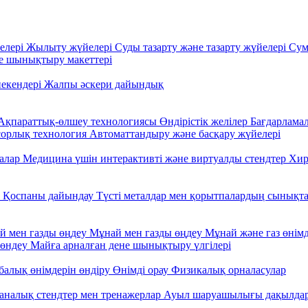
елері
Жылыту жүйелері
Суды тазарту және тазарту жүйелері
Сум
 шынықтыру макеттері
некендері
Жалпы әскери дайындық
Ақпараттық-өлшеу технологиясы
Өндірістік желілер
Бағдарламал
сорлық технология
Автоматтандыру және басқару жүйелері
налар
Медицина үшін интерактивті және виртуалды стендтер
Хир
у
Қоспаны дайындау
Түсті металдар мен қорытпалардың сынықт
й мен газды өңдеу
Мұнай мен газды өңдеу
Мұнай және газ өнім
жөндеу
Майға арналған дене шынықтыру үлгілері
балық өнімдерін өндіру
Өнімді орау
Физикалық орналасулар
ханалық стендтер мен тренажерлар
Ауыл шаруашылығы дақылдары