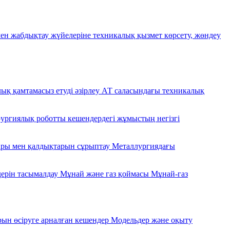
ен жабдықтау жүйелеріне техникалық қызмет көрсету, жөндеу
ық қамтамасыз етуді әзірлеу
АТ саласындағы техникалық
ургиялық роботты кешендердегі жұмыстың негізгі
ары мен қалдықтарын сұрыптау
Металлургиядағы
дерін тасымалдау
Мұнай және газ қоймасы
Мұнай-газ
н өсіруге арналған кешендер
Модельдер және оқыту