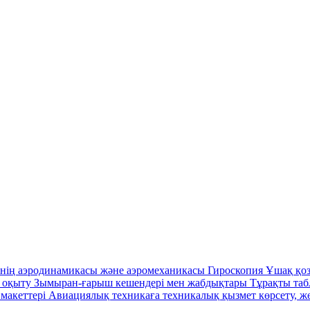
інің аэродинамикасы және аэромеханикасы
Гироскопия
Ұшақ қо
н оқыту
Зымыран-ғарыш кешендері мен жабдықтары
Тұрақты таб
макеттері
Авиациялық техникаға техникалық қызмет көрсету, ж