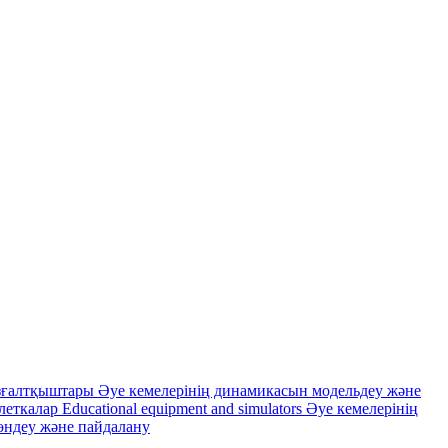
зғалтқыштары
Әуе кемелерінің динамикасын модельдеу және
леткалар
Educational equipment and simulators
Әуе кемелерінің
өндеу және пайдалану