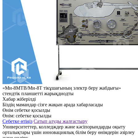
«Ми-8МТВ/Ми-8Т тікұшағының электр беру жабдығы»
стендтік планшетті жарықдиодты
Хабар жіберілді
Біздің мамандар сізге жақын арада хабарласады
Өнім себетке қосылды
Өнім:
себетке қосылды
Себетке өтіңіз
Сатып алуды жалғастыру
Университеттер, колледждер және кәсіпорындарды оқыту
орталықтары үшін инновациялық білім беру өнімдерін әзірлеу
және өндіру.