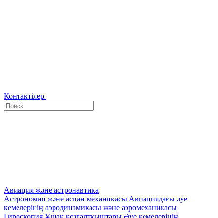
Контактілер
Авиация және астронавтика
Астрономия және аспан механикасы
Авиациядағы әуе
кемелерінің аэродинамикасы және аэромеханикасы
Гироскопия
Ұшақ қозғалтқыштары
Әуе кемелерінің