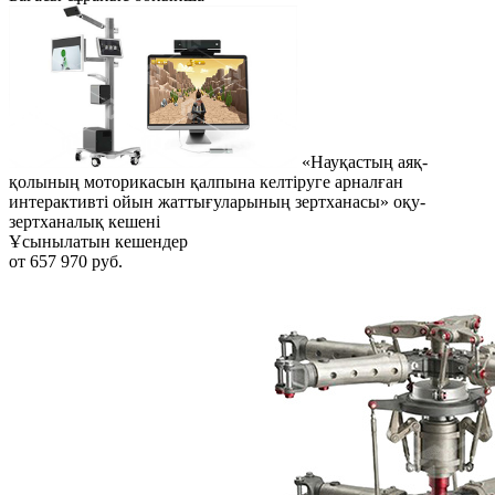
«Науқастың аяқ-
қолының моторикасын қалпына келтіруге арналған
интерактивті ойын жаттығуларының зертханасы» оқу-
зертханалық кешені
Ұсынылатын кешендер
от 657 970 руб.