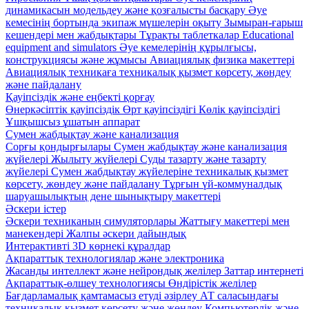
динамикасын модельдеу және қозғалысты басқару
Әуе
кемесінің бортында экипаж мүшелерін оқыту
Зымыран-ғарыш
кешендері мен жабдықтары
Тұрақты таблеткалар
Educational
equipment and simulators
Әуе кемелерінің құрылғысы,
конструкциясы және жұмысы
Авиациялық физика макеттері
Авиациялық техникаға техникалық қызмет көрсету, жөндеу
және пайдалану
Қауіпсіздік және еңбекті қорғау
Өнеркәсіптік қауіпсіздік
Өрт қауіпсіздігі
Көлік қауіпсіздігі
Ұшқышсыз ұшатын аппарат
Сумен жабдықтау және канализация
Сорғы қондырғылары
Сумен жабдықтау және канализация
жүйелері
Жылыту жүйелері
Суды тазарту және тазарту
жүйелері
Сумен жабдықтау жүйелеріне техникалық қызмет
көрсету, жөндеу және пайдалану
Тұрғын үй-коммуналдық
шаруашылықтың дене шынықтыру макеттері
Әскери істер
Әскери техниканың симуляторлары
Жаттығу макеттері мен
манекендері
Жалпы әскери дайындық
Интерактивті 3D көрнекі құралдар
Ақпараттық технологиялар және электроника
Жасанды интеллект және нейрондық желілер
Заттар интернеті
Ақпараттық-өлшеу технологиясы
Өндірістік желілер
Бағдарламалық қамтамасыз етуді әзірлеу
АТ саласындағы
техникалық қызмет көрсету және жөндеу
Компьютерлік және