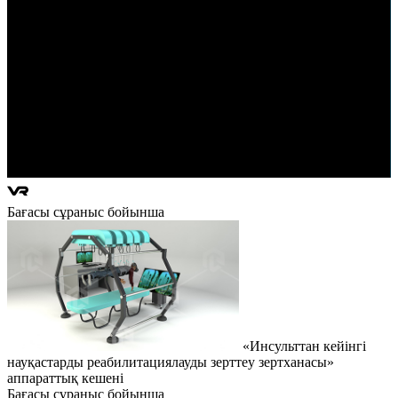
Бағасы сұраныс бойынша
«Инсульттан кейінгі
науқастарды реабилитациялауды зерттеу зертханасы»
аппараттық кешені
Бағасы сұраныс бойынша