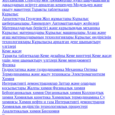
зертханалық стендтер мен тренажерлар
Ауыл шаруашылығы
дақылдарын өсіруге арналған кешендер
Модельдер және
оқыту макеттері
Тұрақты таблеткалар
Құрылыс
Архитектура
Геодезия
Жол жұмыстары
Құрылыс
шеберханалары
Дәнекерлеу
Автоматтандыру жүйелері
Материалдардың беріктігі және құрылымдық механика
Құрылыс материалдары
Кұрылыс машиналары
Ағаш және
ағаш материалдарының технологиялары
Құрылыс өндірісінің
технологиялары
Құрылысқа арналған дене шынықтыру
үлгілері
Кеме жасау
Тұрақты таблеткалар
Кеме дизайны
Кеме винттері
Кеме жасау
үшін дене шынықтыру үлгілері
Кеме менеджменті
Физика
Гидростатика және гидродинамика
Механика
Оптика
Термодинамика және жылу техникасы
Электромагнитизм
Химия
Интерактивті демонстрациялар
Заттар және олардың
қосылыстары
Жалпы химия
Физикалық химия
Бейорганикалық химия
Органикалық химия
Коллоидтық
химия
Химиялық кинетика
Химиялық термодинамика
Су
химиясы
Химия нефти и газа
Интерактивті демонстрация
Химиялық өндірістің технологиялық процестері
Аналитикалық химия
Биохимия