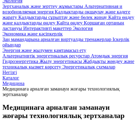
Экология
Зертханалық және зерттеу жұмыстары
Альтернативная и
возобновляемая энергия
Қалдықтарды оқшаулау және кәдеге
жарату
Қалдықтарды сұрыптау және бөлек жинау
Қайта өңдеу
және қалдықтарды өңдеу
Қайта өңдеу
Қоршаған ортаның
ластануы
Интерактивті макеттер Экология
Экономика және кәсіпкерлік
Заң мамандарына арналған виртуалды тренажерлар
Iскерлік
ойындар
Энергия және жылумен қамтамасыз ету
Альтернативтік энергетикалық ресурстар
Атомдық энергия
Гидроэнергетика
Жылу энергетикасы
Жабдықты жөндеу және
техникалық қызмет көрсету
Энергетикалық схемалар
Негізгі
Каталог
Медицина
Медицинаға арналған заманауи жоғары технологиялық
зертханалар
Медицинаға арналған заманауи
жоғары технологиялық зертханалар