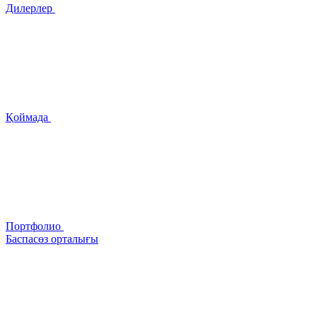
Дилерлер
Қоймада
Портфолио
Баспасөз орталығы