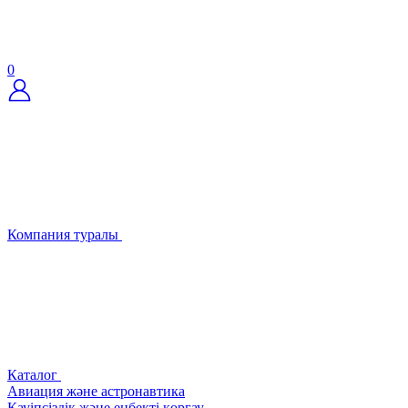
0
Компания туралы
Каталог
Авиация және астронавтика
Қауіпсіздік және еңбекті қорғау