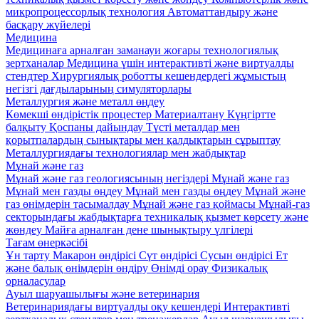
микропроцессорлық технология
Автоматтандыру және
басқару жүйелері
Медицина
Медицинаға арналған заманауи жоғары технологиялық
зертханалар
Медицина үшін интерактивті және виртуалды
стендтер
Хирургиялық роботты кешендердегі жұмыстың
негізгі дағдыларының симуляторлары
Металлургия және металл өңдеу
Көмекші өндірістік процестер
Материалтану
Күңгіртте
балқыту
Қоспаны дайындау
Түсті металдар мен
қорытпалардың сынықтары мен қалдықтарын сұрыптау
Металлургиядағы технологиялар мен жабдықтар
Мұнай және газ
Мұнай және газ геологиясының негіздері
Мұнай және газ
Мұнай мен газды өңдеу
Мұнай мен газды өңдеу
Мұнай және
газ өнімдерін тасымалдау
Мұнай және газ қоймасы
Мұнай-газ
секторындағы жабдықтарға техникалық қызмет көрсету және
жөндеу
Майға арналған дене шынықтыру үлгілері
Тағам өнеркәсібі
Ұн тарту
Макарон өндірісі
Сүт өндірісі
Сусын өндірісі
Ет
және балық өнімдерін өндіру
Өнімді орау
Физикалық
орналасулар
Ауыл шаруашылығы және ветеринария
Ветеринариядағы виртуалды оқу кешендері
Интерактивті