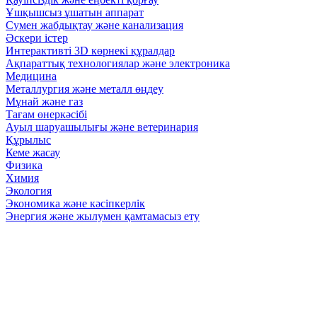
Ұшқышсыз ұшатын аппарат
Сумен жабдықтау және канализация
Әскери істер
Интерактивті 3D көрнекі құралдар
Ақпараттық технологиялар және электроника
Медицина
Металлургия және металл өңдеу
Мұнай және газ
Тағам өнеркәсібі
Ауыл шаруашылығы және ветеринария
Құрылыс
Кеме жасау
Физика
Химия
Экология
Экономика және кәсіпкерлік
Энергия және жылумен қамтамасыз ету