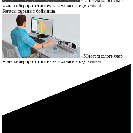
«Миотехнологиялар
және киберпрототиптеу зертханасы» оқу кешені
Бағасы сұраныс бойынша
«Миотехнологиялар
және киберпрототиптеу зертханасы» оқу кешені