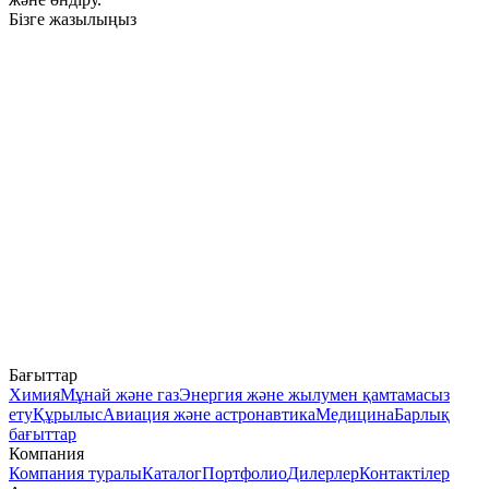
Бізге жазылыңыз
Бағыттар
Химия
Мұнай және газ
Энергия және жылумен қамтамасыз
ету
Құрылыс
Авиация және астронавтика
Медицина
Барлық
бағыттар
Компания
Компания туралы
Каталог
Портфолио
Дилерлер
Контактілер