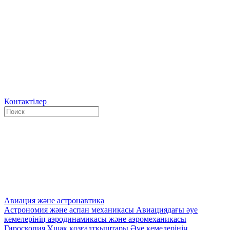
Контактілер
Авиация және астронавтика
Астрономия және аспан механикасы
Авиациядағы әуе
кемелерінің аэродинамикасы және аэромеханикасы
Гироскопия
Ұшақ қозғалтқыштары
Әуе кемелерінің