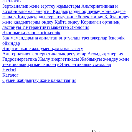
Экология
Зертханалық және зерттеу жұмыстары
Альтернативная и
возобновляемая энергия
Қалдықтарды оқшаулау және кәдеге
жарату
Қалдықтарды сұрыптау және бөлек жинау
Қайта өңдеу
және қалдықтарды өңдеу
Қайта өңдеу
Қоршаған ортаның
ластануы
Интерактивті макеттер Экология
Экономика және кәсіпкерлік
Заң мамандарына арналған виртуалды тренажерлар
Iскерлік
ойындар
Энергия және жылумен қамтамасыз ету
Альтернативтік энергетикалық ресурстар
Атомдық энергия
Гидроэнергетика
Жылу энергетикасы
Жабдықты жөндеу және
техникалық қызмет көрсету
Энергетикалық схемалар
Негізгі
Каталог
Сумен жабдықтау және канализация
Сүзгі