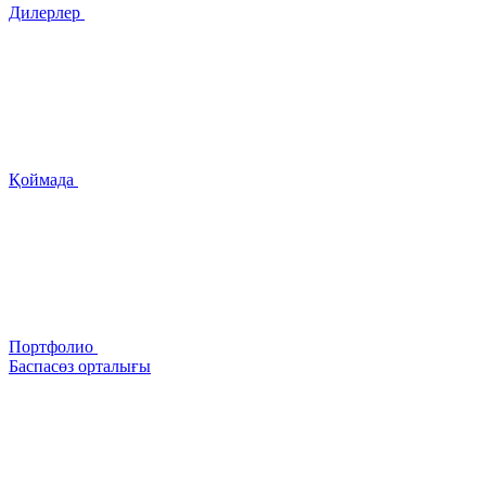
Дилерлер
Қоймада
Портфолио
Баспасөз орталығы