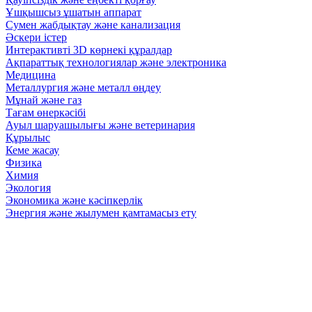
Ұшқышсыз ұшатын аппарат
Сумен жабдықтау және канализация
Әскери істер
Интерактивті 3D көрнекі құралдар
Ақпараттық технологиялар және электроника
Медицина
Металлургия және металл өңдеу
Мұнай және газ
Тағам өнеркәсібі
Ауыл шаруашылығы және ветеринария
Құрылыс
Кеме жасау
Физика
Химия
Экология
Экономика және кәсіпкерлік
Энергия және жылумен қамтамасыз ету