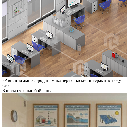
«Авиация және аэродинамика зертханасы» интерактивті оқу
сабағы
Бағасы сұраныс бойынша