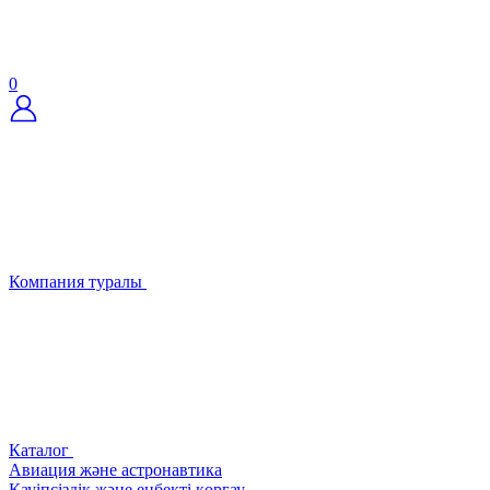
0
Компания туралы
Каталог
Авиация және астронавтика
Қауіпсіздік және еңбекті қорғау