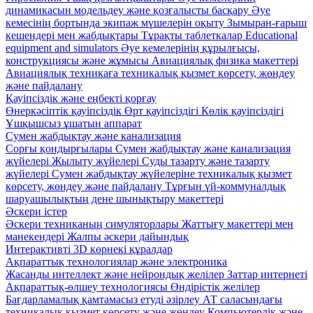
динамикасын модельдеу және қозғалысты басқару
Әуе
кемесінің бортында экипаж мүшелерін оқыту
Зымыран-ғарыш
кешендері мен жабдықтары
Тұрақты таблеткалар
Educational
equipment and simulators
Әуе кемелерінің құрылғысы,
конструкциясы және жұмысы
Авиациялық физика макеттері
Авиациялық техникаға техникалық қызмет көрсету, жөндеу
және пайдалану
Қауіпсіздік және еңбекті қорғау
Өнеркәсіптік қауіпсіздік
Өрт қауіпсіздігі
Көлік қауіпсіздігі
Ұшқышсыз ұшатын аппарат
Сумен жабдықтау және канализация
Сорғы қондырғылары
Сумен жабдықтау және канализация
жүйелері
Жылыту жүйелері
Суды тазарту және тазарту
жүйелері
Сумен жабдықтау жүйелеріне техникалық қызмет
көрсету, жөндеу және пайдалану
Тұрғын үй-коммуналдық
шаруашылықтың дене шынықтыру макеттері
Әскери істер
Әскери техниканың симуляторлары
Жаттығу макеттері мен
манекендері
Жалпы әскери дайындық
Интерактивті 3D көрнекі құралдар
Ақпараттық технологиялар және электроника
Жасанды интеллект және нейрондық желілер
Заттар интернеті
Ақпараттық-өлшеу технологиясы
Өндірістік желілер
Бағдарламалық қамтамасыз етуді әзірлеу
АТ саласындағы
техникалық қызмет көрсету және жөндеу
Компьютерлік және