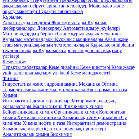
зертханалық стендтер мен тренажерлар
Ауыл шаруашылығы
дақылдарын өсіруге арналған кешендер
Модельдер және
оқыту макеттері
Тұрақты таблеткалар
Құрылыс
Архитектура
Геодезия
Жол жұмыстары
Құрылыс
шеберханалары
Дәнекерлеу
Автоматтандыру жүйелері
Материалдардың беріктігі және құрылымдық механика
Құрылыс материалдары
Кұрылыс машиналары
Ағаш және
ағаш материалдарының технологиялары
Құрылыс өндірісінің
технологиялары
Құрылысқа арналған дене шынықтыру
үлгілері
Кеме жасау
Тұрақты таблеткалар
Кеме дизайны
Кеме винттері
Кеме жасау
үшін дене шынықтыру үлгілері
Кеме менеджменті
Физика
Гидростатика және гидродинамика
Механика
Оптика
Термодинамика және жылу техникасы
Электромагнитизм
Химия
Интерактивті демонстрациялар
Заттар және олардың
қосылыстары
Жалпы химия
Физикалық химия
Бейорганикалық химия
Органикалық химия
Коллоидтық
химия
Химиялық кинетика
Химиялық термодинамика
Су
химиясы
Химия нефти и газа
Интерактивті демонстрация
Химиялық өндірістің технологиялық процестері
Аналитикалық химия
Биохимия