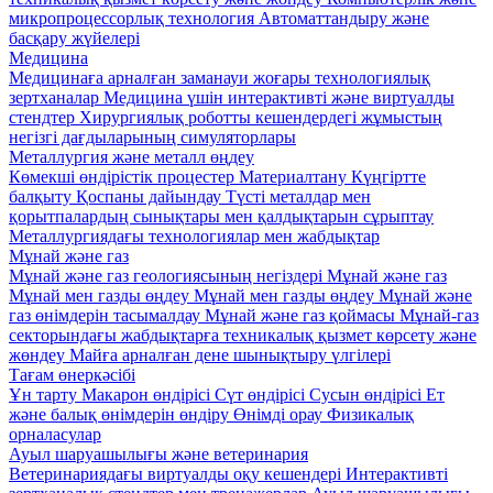
микропроцессорлық технология
Автоматтандыру және
басқару жүйелері
Медицина
Медицинаға арналған заманауи жоғары технологиялық
зертханалар
Медицина үшін интерактивті және виртуалды
стендтер
Хирургиялық роботты кешендердегі жұмыстың
негізгі дағдыларының симуляторлары
Металлургия және металл өңдеу
Көмекші өндірістік процестер
Материалтану
Күңгіртте
балқыту
Қоспаны дайындау
Түсті металдар мен
қорытпалардың сынықтары мен қалдықтарын сұрыптау
Металлургиядағы технологиялар мен жабдықтар
Мұнай және газ
Мұнай және газ геологиясының негіздері
Мұнай және газ
Мұнай мен газды өңдеу
Мұнай мен газды өңдеу
Мұнай және
газ өнімдерін тасымалдау
Мұнай және газ қоймасы
Мұнай-газ
секторындағы жабдықтарға техникалық қызмет көрсету және
жөндеу
Майға арналған дене шынықтыру үлгілері
Тағам өнеркәсібі
Ұн тарту
Макарон өндірісі
Сүт өндірісі
Сусын өндірісі
Ет
және балық өнімдерін өндіру
Өнімді орау
Физикалық
орналасулар
Ауыл шаруашылығы және ветеринария
Ветеринариядағы виртуалды оқу кешендері
Интерактивті