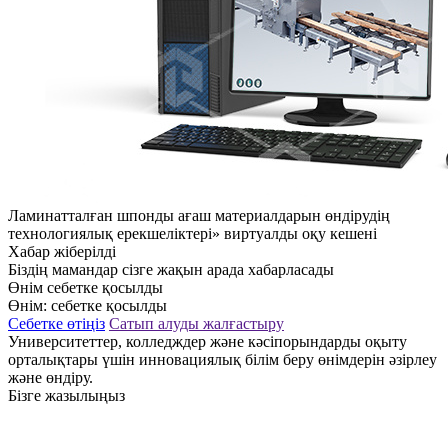
Ламинатталған шпонды ағаш материалдарын өндірудің
технологиялық ерекшеліктері» виртуалды оқу кешені
Хабар жіберілді
Біздің мамандар сізге жақын арада хабарласады
Өнім себетке қосылды
Өнім:
себетке қосылды
Себетке өтіңіз
Сатып алуды жалғастыру
Университеттер, колледждер және кәсіпорындарды оқыту
орталықтары үшін инновациялық білім беру өнімдерін әзірлеу
және өндіру.
Бізге жазылыңыз