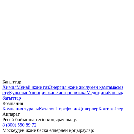
Бағыттар
Химия
Мұнай және газ
Энергия және жылумен қамтамасыз
ету
Құрылыс
Авиация және астронавтика
Медицина
Барлық
бағыттар
Компания
Компания туралы
Каталог
Портфолио
Дилерлер
Контактілер
Ақпарат
Ресей бойынша тегін қоңырау шалу:
8 (800) 550 89 72
Мәскеуден және басқа елдерден қоңыраулар: