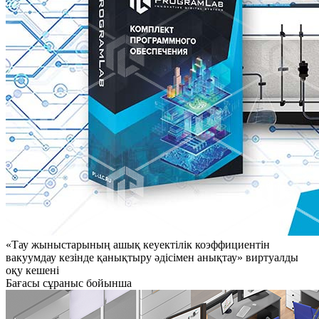
«Тау жыныстарының ашық кеуектілік коэффициентін
вакуумдау кезінде қанықтыру әдісімен анықтау» виртуалды
оқу кешені
Бағасы сұраныс бойынша