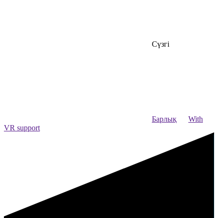
Сүзгі
Барлық
With
VR support