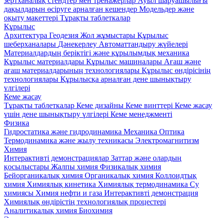
зертханалық стендтер мен тренажерлар
Ауыл шаруашылығы
дақылдарын өсіруге арналған кешендер
Модельдер және
оқыту макеттері
Тұрақты таблеткалар
Құрылыс
Архитектура
Геодезия
Жол жұмыстары
Құрылыс
шеберханалары
Дәнекерлеу
Автоматтандыру жүйелері
Материалдардың беріктігі және құрылымдық механика
Құрылыс материалдары
Кұрылыс машиналары
Ағаш және
ағаш материалдарының технологиялары
Құрылыс өндірісінің
технологиялары
Құрылысқа арналған дене шынықтыру
үлгілері
Кеме жасау
Тұрақты таблеткалар
Кеме дизайны
Кеме винттері
Кеме жасау
үшін дене шынықтыру үлгілері
Кеме менеджменті
Физика
Гидростатика және гидродинамика
Механика
Оптика
Термодинамика және жылу техникасы
Электромагнитизм
Химия
Интерактивті демонстрациялар
Заттар және олардың
қосылыстары
Жалпы химия
Физикалық химия
Бейорганикалық химия
Органикалық химия
Коллоидтық
химия
Химиялық кинетика
Химиялық термодинамика
Су
химиясы
Химия нефти и газа
Интерактивті демонстрация
Химиялық өндірістің технологиялық процестері
Аналитикалық химия
Биохимия