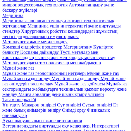
микропроцессорлық технология
Автоматтандыру және
басқару жүйелері
Медицина
Медицинаға арналған заманауи жоғары технологиялық
зертханалар
Медицина үшін интерактивті және виртуалды
стендтер
Хирургиялық роботты кешендердегі жұмыстың
негізгі дағдыларының симуляторлары
Металлургия және металл өңдеу
Көмекші өндірістік процестер
Материалтану
Күңгіртте
балқыту
Қоспаны дайындау
Түсті металдар мен
қорытпалардың сынықтары мен қалдықтарын сұрыптау
Металлургиядағы технологиялар мен жабдықтар
Мұнай және газ
Мұнай және газ геологиясының негіздері
Мұнай және газ
Мұнай мен газды өңдеу
Мұнай мен газды өңдеу
Мұнай және
газ өнімдерін тасымалдау
Мұнай және газ қоймасы
Мұнай-газ
секторындағы жабдықтарға техникалық қызмет көрсету және
жөндеу
Майға арналған дене шынықтыру үлгілері
Тағам өнеркәсібі
Ұн тарту
Макарон өндірісі
Сүт өндірісі
Сусын өндірісі
Ет
және балық өнімдерін өндіру
Өнімді орау
Физикалық
орналасулар
Ауыл шаруашылығы және ветеринария
Ветеринариядағы виртуалды оқу кешендері
Интерактивті