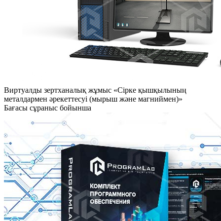
Виртуалды зертханалық жұмыс «Сірке қышқылының
металдармен әрекеттесуі (мырыш және магниймен)»
Бағасы сұраныс бойынша