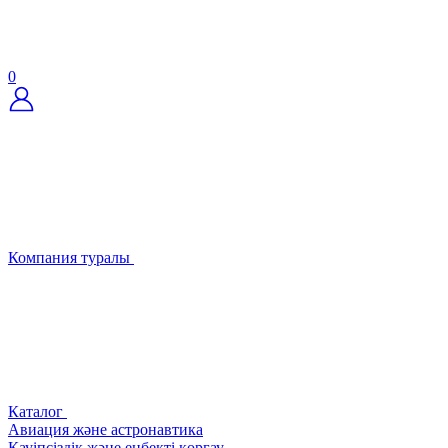
0
Компания туралы
Каталог
Авиация және астронавтика
Қауіпсіздік және еңбекті қорғау