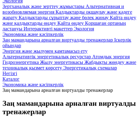
Экология
Зертханалық және зерттеу жұмыстары
Альтернативная и
возобновляемая энергия
Қалдықтарды оқшаулау және кәдеге
жарату
Қалдықтарды сұрыптау және бөлек жинау
Қайта өңдеу
және қалдықтарды өңдеу
Қайта өңдеу
Қоршаған ортаның
ластануы
Интерактивті макеттер Экология
Экономика және кәсіпкерлік
Заң мамандарына арналған виртуалды тренажерлар
Iскерлік
ойындар
Энергия және жылумен қамтамасыз ету
Альтернативтік энергетикалық ресурстар
Атомдық энергия
Гидроэнергетика
Жылу энергетикасы
Жабдықты жөндеу және
техникалық қызмет көрсету
Энергетикалық схемалар
Негізгі
Каталог
Экономика және кәсіпкерлік
Заң мамандарына арналған виртуалды тренажерлар
Заң мамандарына арналған виртуалды
тренажерлар