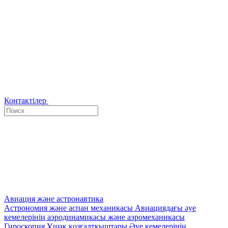
Контактілер
Авиация және астронавтика
Астрономия және аспан механикасы
Авиациядағы әуе
кемелерінің аэродинамикасы және аэромеханикасы
Гироскопия
Ұшақ қозғалтқыштары
Әуе кемелерінің