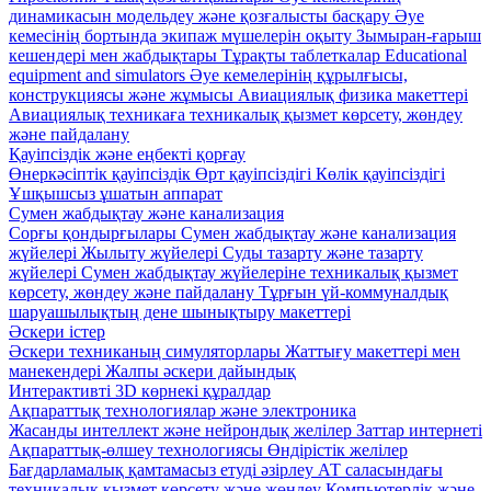
динамикасын модельдеу және қозғалысты басқару
Әуе
кемесінің бортында экипаж мүшелерін оқыту
Зымыран-ғарыш
кешендері мен жабдықтары
Тұрақты таблеткалар
Educational
equipment and simulators
Әуе кемелерінің құрылғысы,
конструкциясы және жұмысы
Авиациялық физика макеттері
Авиациялық техникаға техникалық қызмет көрсету, жөндеу
және пайдалану
Қауіпсіздік және еңбекті қорғау
Өнеркәсіптік қауіпсіздік
Өрт қауіпсіздігі
Көлік қауіпсіздігі
Ұшқышсыз ұшатын аппарат
Сумен жабдықтау және канализация
Сорғы қондырғылары
Сумен жабдықтау және канализация
жүйелері
Жылыту жүйелері
Суды тазарту және тазарту
жүйелері
Сумен жабдықтау жүйелеріне техникалық қызмет
көрсету, жөндеу және пайдалану
Тұрғын үй-коммуналдық
шаруашылықтың дене шынықтыру макеттері
Әскери істер
Әскери техниканың симуляторлары
Жаттығу макеттері мен
манекендері
Жалпы әскери дайындық
Интерактивті 3D көрнекі құралдар
Ақпараттық технологиялар және электроника
Жасанды интеллект және нейрондық желілер
Заттар интернеті
Ақпараттық-өлшеу технологиясы
Өндірістік желілер
Бағдарламалық қамтамасыз етуді әзірлеу
АТ саласындағы
техникалық қызмет көрсету және жөндеу
Компьютерлік және