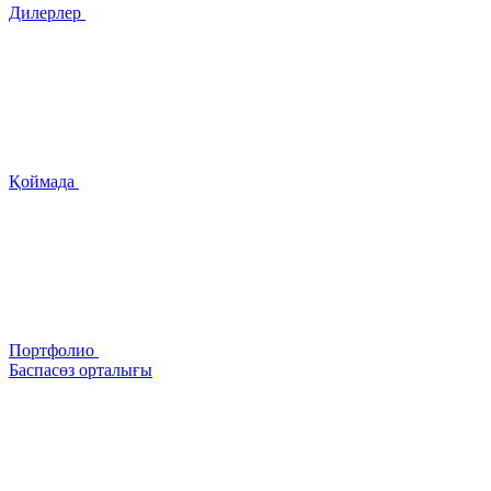
Дилерлер
Қоймада
Портфолио
Баспасөз орталығы