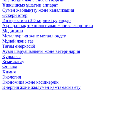
Ұшқышсыз ұшатын аппарат
Сумен жабдықтау және канализация
Әскери істер
Интерактивті 3D көрнекі құралдар
Ақпараттық технологиялар және электроника
Медицина
Металлургия және металл өңдеу
Мұнай және газ
Тағам өнеркәсібі
Ауыл шаруашылығы және ветеринария
Құрылыс
Кеме жасау
Физика
Химия
Экология
Экономика және кәсіпкерлік
Энергия және жылумен қамтамасыз ету