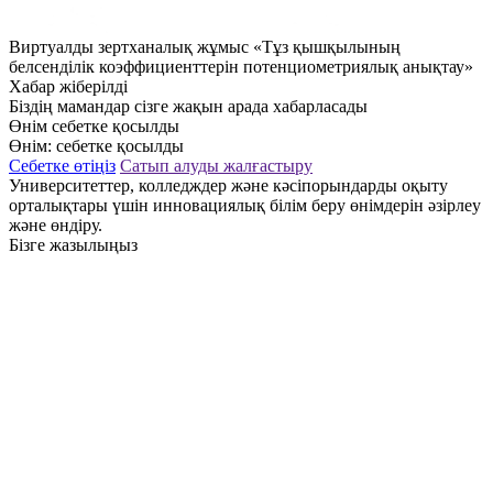
Виртуалды зертханалық жұмыс «Тұз қышқылының
белсенділік коэффициенттерін потенциометриялық анықтау»
Хабар жіберілді
Біздің мамандар сізге жақын арада хабарласады
Өнім себетке қосылды
Өнім:
себетке қосылды
Себетке өтіңіз
Сатып алуды жалғастыру
Университеттер, колледждер және кәсіпорындарды оқыту
орталықтары үшін инновациялық білім беру өнімдерін әзірлеу
және өндіру.
Бізге жазылыңыз