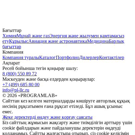
Бағыттар
Химия
Мұнай және газ
Энергия және жылумен қамтамасыз
ету
Құрылыс
Авиация және астронавтика
Медицина
Барлық
бағыттар
Компания
Компания туралы
Каталог
Портфолио
Дилерлер
Контактілер
Ақпарат
Ресей бойынша тегін қоңырау шалу:
8 (800) 550 89 72
Мәскеуден және басқа елдерден қоңыраулар:
+7 (499) 685 80 00
info@pl-llc.ru
© 2026 «PROGRAMLAB»
Сайттан кез келген материалдарды көшіруге авторлық құқық
иесінің рұқсатымен ғана рұқсат етіледі. Бұл ашық ұсыныс
емес.
Жеке деректерді өңдеу және қорғау саясаты
Біз сайттың жұмысын жақсарту және тиімділігін арттыру үшін
cookie файлдарын және пайдаланушы деректерін өңдеуді
қолданамыз. Сайтты жалғастыра отырып, сіз cookie келісімін