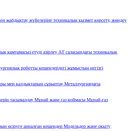
ен жабдықтау жүйелеріне техникалық қызмет көрсету, жөндеу
ық қамтамасыз етуді әзірлеу
АТ саласындағы техникалық
ургиялық роботты кешендердегі жұмыстың негізгі
ары мен қалдықтарын сұрыптау
Металлургиядағы
дерін тасымалдау
Мұнай және газ қоймасы
Мұнай-газ
н өсіруге арналған кешендер
Модельдер және оқыту