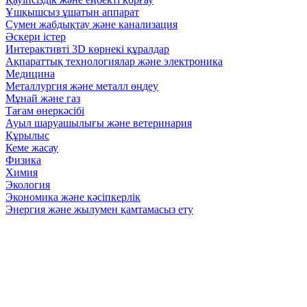
Ұшқышсыз ұшатын аппарат
Сумен жабдықтау және канализация
Әскери істер
Интерактивті 3D көрнекі құралдар
Ақпараттық технологиялар және электроника
Медицина
Металлургия және металл өңдеу
Мұнай және газ
Тағам өнеркәсібі
Ауыл шаруашылығы және ветеринария
Құрылыс
Кеме жасау
Физика
Химия
Экология
Экономика және кәсіпкерлік
Энергия және жылумен қамтамасыз ету