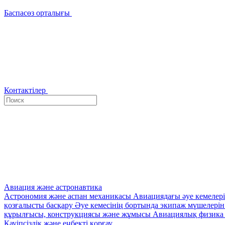
Баспасөз орталығы
Контактілер
Авиация және астронавтика
Астрономия және аспан механикасы
Авиациядағы әуе кемелер
қозғалысты басқару
Әуе кемесінің бортында экипаж мүшелері
құрылғысы, конструкциясы және жұмысы
Авиациялық физика 
Қауіпсіздік және еңбекті қорғау