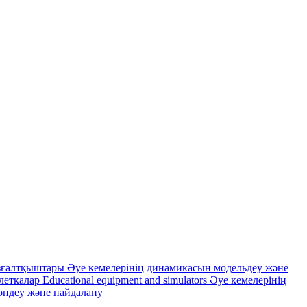
зғалтқыштары
Әуе кемелерінің динамикасын модельдеу және
леткалар
Educational equipment and simulators
Әуе кемелерінің
өндеу және пайдалану