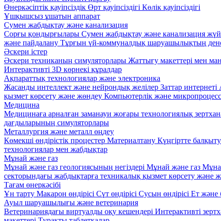
Өнеркәсіптік қауіпсіздік
Өрт қауіпсіздігі
Көлік қауіпсіздігі
Ұшқышсыз ұшатын аппарат
Сумен жабдықтау және канализация
Сорғы қондырғылары
Сумен жабдықтау және канализация жүй
және пайдалану
Тұрғын үй-коммуналдық шаруашылықтың дене
Әскери істер
Әскери техниканың симуляторлары
Жаттығу макеттері мен ма
Интерактивті 3D көрнекі құралдар
Ақпараттық технологиялар және электроника
Жасанды интеллект және нейрондық желілер
Заттар интернеті
қызмет көрсету және жөндеу
Компьютерлік және микропроцес
Медицина
Медицинаға арналған заманауи жоғары технологиялық зертха
дағдыларының симуляторлары
Металлургия және металл өңдеу
Көмекші өндірістік процестер
Материалтану
Күңгіртте балқыт
технологиялар мен жабдықтар
Мұнай және газ
Мұнай және газ геологиясының негіздері
Мұнай және газ
Мұна
секторындағы жабдықтарға техникалық қызмет көрсету және 
Тағам өнеркәсібі
Ұн тарту
Макарон өндірісі
Сүт өндірісі
Сусын өндірісі
Ет және 
Ауыл шаруашылығы және ветеринария
Ветеринариядағы виртуалды оқу кешендері
Интерактивті зерт
макеттері
Тұрақты таблеткалар