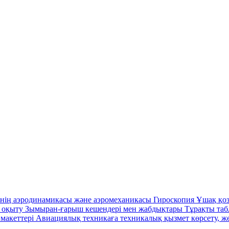
інің аэродинамикасы және аэромеханикасы
Гироскопия
Ұшақ қо
н оқыту
Зымыран-ғарыш кешендері мен жабдықтары
Тұрақты таб
макеттері
Авиациялық техникаға техникалық қызмет көрсету, ж