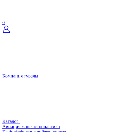
0
Компания туралы
Каталог
Авиация және астронавтика
Қауіпсіздік және еңбекті қорғау