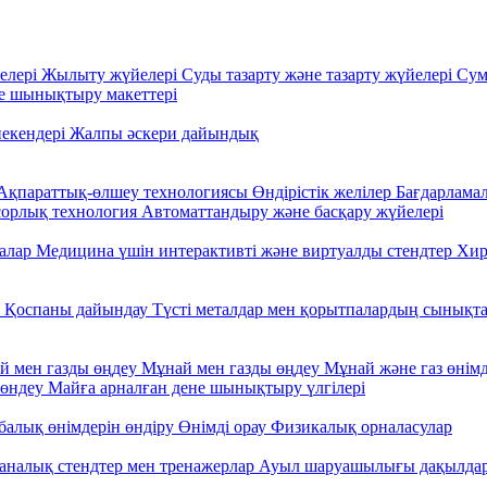
елері
Жылыту жүйелері
Суды тазарту және тазарту жүйелері
Сум
 шынықтыру макеттері
некендері
Жалпы әскери дайындық
Ақпараттық-өлшеу технологиясы
Өндірістік желілер
Бағдарламал
сорлық технология
Автоматтандыру және басқару жүйелері
налар
Медицина үшін интерактивті және виртуалды стендтер
Хир
у
Қоспаны дайындау
Түсті металдар мен қорытпалардың сынықт
й мен газды өңдеу
Мұнай мен газды өңдеу
Мұнай және газ өнім
жөндеу
Майға арналған дене шынықтыру үлгілері
балық өнімдерін өндіру
Өнімді орау
Физикалық орналасулар
ханалық стендтер мен тренажерлар
Ауыл шаруашылығы дақылдары