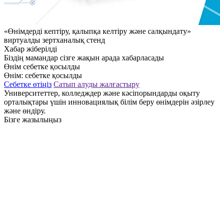
«Өнімдерді кептіру, қалыпқа келтіру және салқындату»
виртуалды зертханалық стенд
Хабар жіберілді
Біздің мамандар сізге жақын арада хабарласады
Өнім себетке қосылды
Өнім:
себетке қосылды
Себетке өтіңіз
Сатып алуды жалғастыру
Университеттер, колледждер және кәсіпорындарды оқыту
орталықтары үшін инновациялық білім беру өнімдерін әзірлеу
және өндіру.
Бізге жазылыңыз