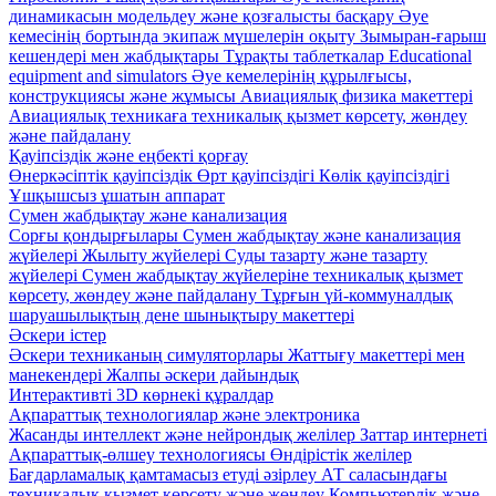
динамикасын модельдеу және қозғалысты басқару
Әуе
кемесінің бортында экипаж мүшелерін оқыту
Зымыран-ғарыш
кешендері мен жабдықтары
Тұрақты таблеткалар
Educational
equipment and simulators
Әуе кемелерінің құрылғысы,
конструкциясы және жұмысы
Авиациялық физика макеттері
Авиациялық техникаға техникалық қызмет көрсету, жөндеу
және пайдалану
Қауіпсіздік және еңбекті қорғау
Өнеркәсіптік қауіпсіздік
Өрт қауіпсіздігі
Көлік қауіпсіздігі
Ұшқышсыз ұшатын аппарат
Сумен жабдықтау және канализация
Сорғы қондырғылары
Сумен жабдықтау және канализация
жүйелері
Жылыту жүйелері
Суды тазарту және тазарту
жүйелері
Сумен жабдықтау жүйелеріне техникалық қызмет
көрсету, жөндеу және пайдалану
Тұрғын үй-коммуналдық
шаруашылықтың дене шынықтыру макеттері
Әскери істер
Әскери техниканың симуляторлары
Жаттығу макеттері мен
манекендері
Жалпы әскери дайындық
Интерактивті 3D көрнекі құралдар
Ақпараттық технологиялар және электроника
Жасанды интеллект және нейрондық желілер
Заттар интернеті
Ақпараттық-өлшеу технологиясы
Өндірістік желілер
Бағдарламалық қамтамасыз етуді әзірлеу
АТ саласындағы
техникалық қызмет көрсету және жөндеу
Компьютерлік және