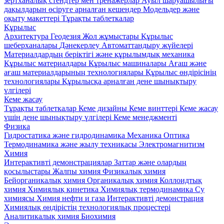
зертханалық стендтер мен тренажерлар
Ауыл шаруашылығы
дақылдарын өсіруге арналған кешендер
Модельдер және
оқыту макеттері
Тұрақты таблеткалар
Құрылыс
Архитектура
Геодезия
Жол жұмыстары
Құрылыс
шеберханалары
Дәнекерлеу
Автоматтандыру жүйелері
Материалдардың беріктігі және құрылымдық механика
Құрылыс материалдары
Кұрылыс машиналары
Ағаш және
ағаш материалдарының технологиялары
Құрылыс өндірісінің
технологиялары
Құрылысқа арналған дене шынықтыру
үлгілері
Кеме жасау
Тұрақты таблеткалар
Кеме дизайны
Кеме винттері
Кеме жасау
үшін дене шынықтыру үлгілері
Кеме менеджменті
Физика
Гидростатика және гидродинамика
Механика
Оптика
Термодинамика және жылу техникасы
Электромагнитизм
Химия
Интерактивті демонстрациялар
Заттар және олардың
қосылыстары
Жалпы химия
Физикалық химия
Бейорганикалық химия
Органикалық химия
Коллоидтық
химия
Химиялық кинетика
Химиялық термодинамика
Су
химиясы
Химия нефти и газа
Интерактивті демонстрация
Химиялық өндірістің технологиялық процестері
Аналитикалық химия
Биохимия