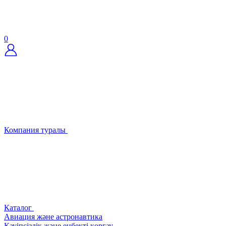
0
Компания туралы
Каталог
Авиация және астронавтика
Қауіпсіздік және еңбекті қорғау