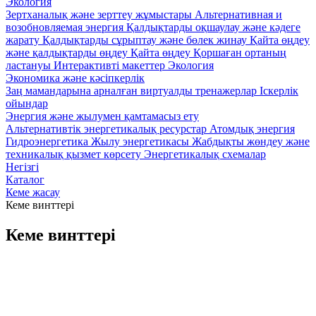
Экология
Зертханалық және зерттеу жұмыстары
Альтернативная и
возобновляемая энергия
Қалдықтарды оқшаулау және кәдеге
жарату
Қалдықтарды сұрыптау және бөлек жинау
Қайта өңдеу
және қалдықтарды өңдеу
Қайта өңдеу
Қоршаған ортаның
ластануы
Интерактивті макеттер Экология
Экономика және кәсіпкерлік
Заң мамандарына арналған виртуалды тренажерлар
Iскерлік
ойындар
Энергия және жылумен қамтамасыз ету
Альтернативтік энергетикалық ресурстар
Атомдық энергия
Гидроэнергетика
Жылу энергетикасы
Жабдықты жөндеу және
техникалық қызмет көрсету
Энергетикалық схемалар
Негізгі
Каталог
Кеме жасау
Кеме винттері
Кеме винттері