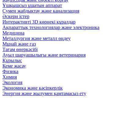
Ұшқышсыз ұшатын аппарат
Сумен жабдықтау және канализация
Әскери істер
Интерактивті 3D көрнекі құралдар
Ақпараттық технологиялар және электроника
Медицина
Металлургия және металл өңдеу
Мұнай және газ
Тағам өнеркәсібі
Ауыл шаруашылығы және ветеринария
Құрылыс
Кеме жасау
Физика
Химия
Экология
Экономика және кәсіпкерлік
Энергия және жылумен қамтамасыз ету