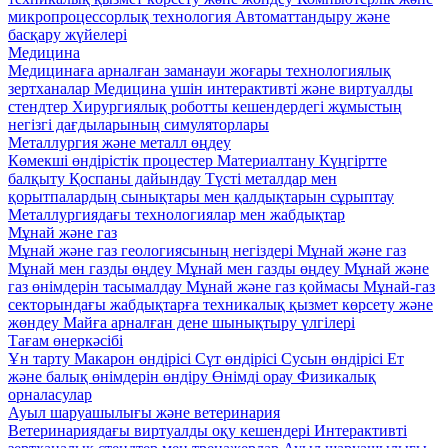
микропроцессорлық технология
Автоматтандыру және
басқару жүйелері
Медицина
Медицинаға арналған заманауи жоғары технологиялық
зертханалар
Медицина үшін интерактивті және виртуалды
стендтер
Хирургиялық роботты кешендердегі жұмыстың
негізгі дағдыларының симуляторлары
Металлургия және металл өңдеу
Көмекші өндірістік процестер
Материалтану
Күңгіртте
балқыту
Қоспаны дайындау
Түсті металдар мен
қорытпалардың сынықтары мен қалдықтарын сұрыптау
Металлургиядағы технологиялар мен жабдықтар
Мұнай және газ
Мұнай және газ геологиясының негіздері
Мұнай және газ
Мұнай мен газды өңдеу
Мұнай мен газды өңдеу
Мұнай және
газ өнімдерін тасымалдау
Мұнай және газ қоймасы
Мұнай-газ
секторындағы жабдықтарға техникалық қызмет көрсету және
жөндеу
Майға арналған дене шынықтыру үлгілері
Тағам өнеркәсібі
Ұн тарту
Макарон өндірісі
Сүт өндірісі
Сусын өндірісі
Ет
және балық өнімдерін өндіру
Өнімді орау
Физикалық
орналасулар
Ауыл шаруашылығы және ветеринария
Ветеринариядағы виртуалды оқу кешендері
Интерактивті