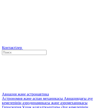
Контактілер
Авиация және астронавтика
Астрономия және аспан механикасы
Авиациядағы әуе
кемелерінің аэродинамикасы және аэромеханикасы
Гироскопия
Ұшақ қозғалтқыштары
Әуе кемелерінің