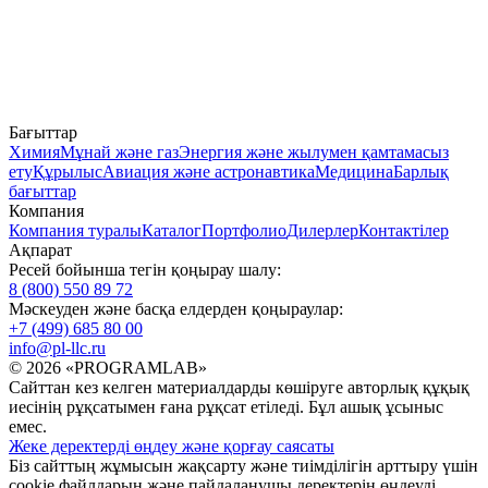
Бағыттар
Химия
Мұнай және газ
Энергия және жылумен қамтамасыз
ету
Құрылыс
Авиация және астронавтика
Медицина
Барлық
бағыттар
Компания
Компания туралы
Каталог
Портфолио
Дилерлер
Контактілер
Ақпарат
Ресей бойынша тегін қоңырау шалу:
8 (800) 550 89 72
Мәскеуден және басқа елдерден қоңыраулар:
+7 (499) 685 80 00
info@pl-llc.ru
© 2026 «PROGRAMLAB»
Сайттан кез келген материалдарды көшіруге авторлық құқық
иесінің рұқсатымен ғана рұқсат етіледі. Бұл ашық ұсыныс
емес.
Жеке деректерді өңдеу және қорғау саясаты
Біз сайттың жұмысын жақсарту және тиімділігін арттыру үшін
cookie файлдарын және пайдаланушы деректерін өңдеуді