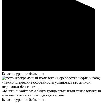
Бағасы сұраныс бойынша
«Бензинді қайталама айдау қондырғысының технологиялық
ерекшеліктері» виртуалды оқу кешені
Бағасы сұраныс бойынша