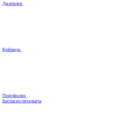
Дилерлер
Қоймада
Портфолио
Баспасөз орталығы