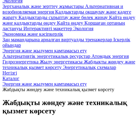
Экология
Зертханалық және зерттеу жұмыстары
Альтернативная и
возобновляемая энергия
Қалдықтарды оқшаулау және кәдеге
жарату
Қалдықтарды сұрыптау және бөлек жинау
Қайта өңдеу
және қалдықтарды өңдеу
Қайта өңдеу
Қоршаған ортаның
ластануы
Интерактивті макеттер Экология
Экономика және кәсіпкерлік
Заң мамандарына арналған виртуалды тренажерлар
Iскерлік
ойындар
Энергия және жылумен қамтамасыз ету
Альтернативтік энергетикалық ресурстар
Атомдық энергия
Гидроэнергетика
Жылу энергетикасы
Жабдықты жөндеу және
техникалық қызмет көрсету
Энергетикалық схемалар
Негізгі
Каталог
Энергия және жылумен қамтамасыз ету
Жабдықты жөндеу және техникалық қызмет көрсету
Жабдықты жөндеу және техникалық
қызмет көрсету