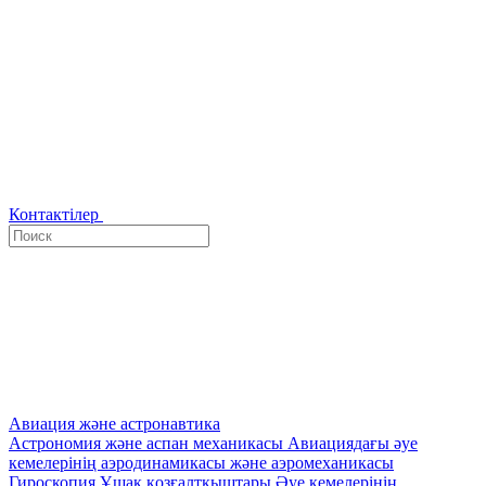
Контактілер
Авиация және астронавтика
Астрономия және аспан механикасы
Авиациядағы әуе
кемелерінің аэродинамикасы және аэромеханикасы
Гироскопия
Ұшақ қозғалтқыштары
Әуе кемелерінің