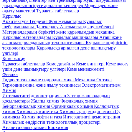
зертханалық стендтер мен тренажерлар
Ауыл шаруашылығы
дақылдарын өсіруге арналған кешендер
Модельдер және
оқыту макеттері
Тұрақты таблеткалар
Құрылыс
Архитектура
Геодезия
Жол жұмыстары
Құрылыс
шеберханалары
Дәнекерлеу
Автоматтандыру жүйелері
Материалдардың беріктігі және құрылымдық механика
Құрылыс материалдары
Кұрылыс машиналары
Ағаш және
ағаш материалдарының технологиялары
Құрылыс өндірісінің
технологиялары
Құрылысқа арналған дене шынықтыру
үлгілері
Кеме жасау
Тұрақты таблеткалар
Кеме дизайны
Кеме винттері
Кеме жасау
үшін дене шынықтыру үлгілері
Кеме менеджменті
Физика
Гидростатика және гидродинамика
Механика
Оптика
Термодинамика және жылу техникасы
Электромагнитизм
Химия
Интерактивті демонстрациялар
Заттар және олардың
қосылыстары
Жалпы химия
Физикалық химия
Бейорганикалық химия
Органикалық химия
Коллоидтық
химия
Химиялық кинетика
Химиялық термодинамика
Су
химиясы
Химия нефти и газа
Интерактивті демонстрация
Химиялық өндірістің технологиялық процестері
Аналитикалық химия
Биохимия