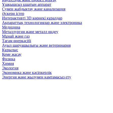
Ұшқышсыз ұшатын аппарат
Сумен жабдықтау және канализация
Әскери істер
Интерактивті 3D көрнекі құралдар
Ақпараттық технологиялар және электроника
Медицина
Металлургия және металл өңдеу
Мұнай және газ
Тағам өнеркәсібі
Ауыл шаруашылығы және ветеринария
Құрылыс
Кеме жасау
Физика
Химия
Экология
Экономика және кәсіпкерлік
Энергия және жылумен қамтамасыз ету