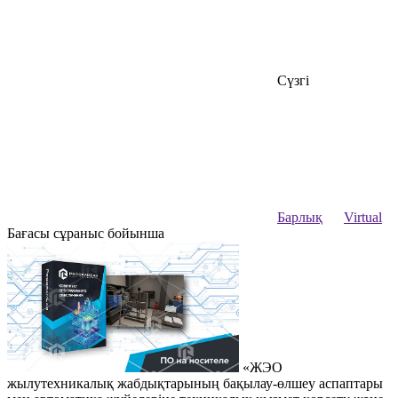
Сүзгі
Барлық
Virtual
Бағасы сұраныс бойынша
«ЖЭО
жылутехникалық жабдықтарының бақылау-өлшеу аспаптары