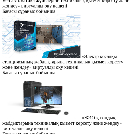
мен автоматика жүйелеріне техникалық қызмет көрсету және
жөндеу» виртуалды оқу кешені
Бағасы сұраныс бойынша
«Электр қосалқы
станциясының жабдықтарына техникалық қызмет көрсету
және жөндеу» виртуалды оқу кешені
Бағасы сұраныс бойынша
«ЖЭО қазандық
жабдықтарына техникалық қызмет көрсету және жөндеу»
виртуалды оқу кешені
Бағасы сұраныс бойынша