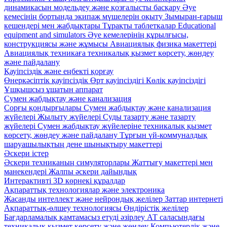
динамикасын модельдеу және қозғалысты басқару
Әуе
кемесінің бортында экипаж мүшелерін оқыту
Зымыран-ғарыш
кешендері мен жабдықтары
Тұрақты таблеткалар
Educational
equipment and simulators
Әуе кемелерінің құрылғысы,
конструкциясы және жұмысы
Авиациялық физика макеттері
Авиациялық техникаға техникалық қызмет көрсету, жөндеу
және пайдалану
Қауіпсіздік және еңбекті қорғау
Өнеркәсіптік қауіпсіздік
Өрт қауіпсіздігі
Көлік қауіпсіздігі
Ұшқышсыз ұшатын аппарат
Сумен жабдықтау және канализация
Сорғы қондырғылары
Сумен жабдықтау және канализация
жүйелері
Жылыту жүйелері
Суды тазарту және тазарту
жүйелері
Сумен жабдықтау жүйелеріне техникалық қызмет
көрсету, жөндеу және пайдалану
Тұрғын үй-коммуналдық
шаруашылықтың дене шынықтыру макеттері
Әскери істер
Әскери техниканың симуляторлары
Жаттығу макеттері мен
манекендері
Жалпы әскери дайындық
Интерактивті 3D көрнекі құралдар
Ақпараттық технологиялар және электроника
Жасанды интеллект және нейрондық желілер
Заттар интернеті
Ақпараттық-өлшеу технологиясы
Өндірістік желілер
Бағдарламалық қамтамасыз етуді әзірлеу
АТ саласындағы
техникалық қызмет көрсету және жөндеу
Компьютерлік және