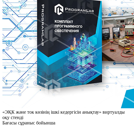
«ЭҚК және ток көзінің ішкі кедергісін анықтау» виртуалды
оқу стенді
Бағасы сұраныс бойынша