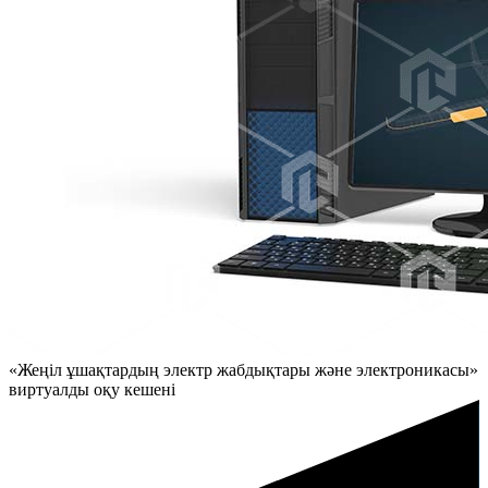
«Жеңіл ұшақтардың электр жабдықтары және электроникасы»
виртуалды оқу кешені