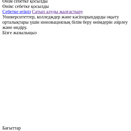
Өнім себетке қосылды
Өнім:
себетке қосылды
Себетке өтіңіз
Сатып алуды жалғастыру
Университеттер, колледждер және кәсіпорындарды оқыту
орталықтары үшін инновациялық білім беру өнімдерін әзірлеу
және өндіру.
Бізге жазылыңыз
Бағыттар