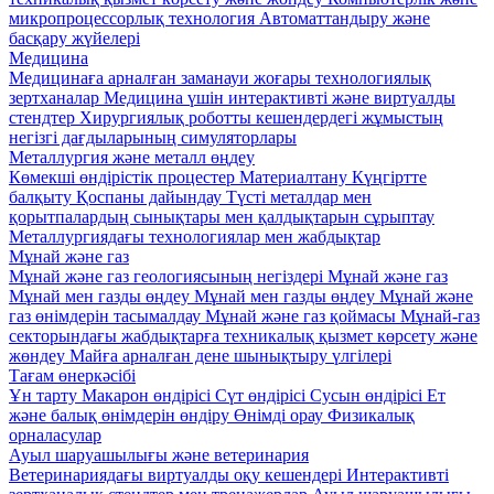
микропроцессорлық технология
Автоматтандыру және
басқару жүйелері
Медицина
Медицинаға арналған заманауи жоғары технологиялық
зертханалар
Медицина үшін интерактивті және виртуалды
стендтер
Хирургиялық роботты кешендердегі жұмыстың
негізгі дағдыларының симуляторлары
Металлургия және металл өңдеу
Көмекші өндірістік процестер
Материалтану
Күңгіртте
балқыту
Қоспаны дайындау
Түсті металдар мен
қорытпалардың сынықтары мен қалдықтарын сұрыптау
Металлургиядағы технологиялар мен жабдықтар
Мұнай және газ
Мұнай және газ геологиясының негіздері
Мұнай және газ
Мұнай мен газды өңдеу
Мұнай мен газды өңдеу
Мұнай және
газ өнімдерін тасымалдау
Мұнай және газ қоймасы
Мұнай-газ
секторындағы жабдықтарға техникалық қызмет көрсету және
жөндеу
Майға арналған дене шынықтыру үлгілері
Тағам өнеркәсібі
Ұн тарту
Макарон өндірісі
Сүт өндірісі
Сусын өндірісі
Ет
және балық өнімдерін өндіру
Өнімді орау
Физикалық
орналасулар
Ауыл шаруашылығы және ветеринария
Ветеринариядағы виртуалды оқу кешендері
Интерактивті