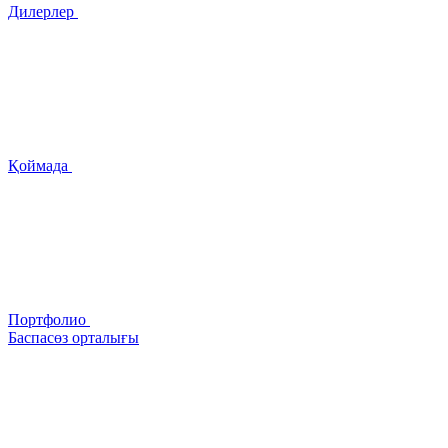
Дилерлер
Қоймада
Портфолио
Баспасөз орталығы