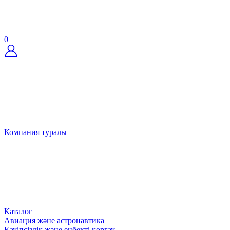
0
Компания туралы
Каталог
Авиация және астронавтика
Қауіпсіздік және еңбекті қорғау