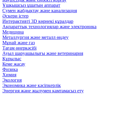
Ұшқышсыз ұшатын аппарат
Сумен жабдықтау және канализация
Әскери істер
Интерактивті 3D көрнекі құралдар
Ақпараттық технологиялар және электроника
Медицина
Металлургия және металл өңдеу
Мұнай және газ
Тағам өнеркәсібі
Ауыл шаруашылығы және ветеринария
Құрылыс
Кеме жасау
Физика
Химия
Экология
Экономика және кәсіпкерлік
Энергия және жылумен қамтамасыз ету