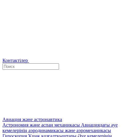
Контактілер
Авиация және астронавтика
Астрономия және аспан механикасы
Авиациядағы әуе
кемелерінің аэродинамикасы және аэромеханикасы
Гироскопия
Ұшақ қозғалтқыштары
Әуе кемелерінің