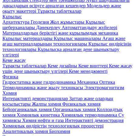
зертханалық стендтер мен тренажерлар
Ауыл шаруашылығы
дақылдарын өсіруге арналған кешендер
Модельдер және
оқыту макеттері
Тұрақты таблеткалар
Құрылыс
Архитектура
Геодезия
Жол жұмыстары
Құрылыс
шеберханалары
Дәнекерлеу
Автоматтандыру жүйелері
Материалдардың беріктігі және құрылымдық механика
Құрылыс материалдары
Кұрылыс машиналары
Ағаш және
ағаш материалдарының технологиялары
Құрылыс өндірісінің
технологиялары
Құрылысқа арналған дене шынықтыру
үлгілері
Кеме жасау
Тұрақты таблеткалар
Кеме дизайны
Кеме винттері
Кеме жасау
үшін дене шынықтыру үлгілері
Кеме менеджменті
Физика
Гидростатика және гидродинамика
Механика
Оптика
Термодинамика және жылу техникасы
Электромагнитизм
Химия
Интерактивті демонстрациялар
Заттар және олардың
қосылыстары
Жалпы химия
Физикалық химия
Бейорганикалық химия
Органикалық химия
Коллоидтық
химия
Химиялық кинетика
Химиялық термодинамика
Су
химиясы
Химия нефти и газа
Интерактивті демонстрация
Химиялық өндірістің технологиялық процестері
Аналитикалық химия
Биохимия