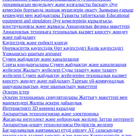
динамикасын модельдеу және қозғалысты басқару
Әуе
кемесінің бортында экипаж мүшелерін оқыту
Зымыран-ғарыш
кешендері мен жабдықтары
Тұрақты таблеткалар
Educational
equipment and simulators
Әуе кемелерінің құрылғысы,
конструкциясы және жұмысы
Авиациялық физика макеттері
Авиациялық техникаға техникалық қызмет көрсету, жөндеу
және пайдалану
Қауіпсіздік және еңбекті қорғау
Өнеркәсіптік қауіпсіздік
Өрт қауіпсіздігі
Көлік қауіпсіздігі
Ұшқышсыз ұшатын аппарат
Сумен жабдықтау және канализация
Сорғы қондырғылары
Сумен жабдықтау және канализация
жүйелері
Жылыту жүйелері
Суды тазарту және тазарту
жүйелері
Сумен жабдықтау жүйелеріне техникалық қызмет
көрсету, жөндеу және пайдалану
Тұрғын үй-коммуналдық
шаруашылықтың дене шынықтыру макеттері
Әскери істер
Әскери техниканың симуляторлары
Жаттығу макеттері мен
манекендері
Жалпы әскери дайындық
Интерактивті 3D көрнекі құралдар
Ақпараттық технологиялар және электроника
Жасанды интеллект және нейрондық желілер
Заттар интернеті
Ақпараттық-өлшеу технологиясы
Өндірістік желілер
Бағдарламалық қамтамасыз етуді әзірлеу
АТ саласындағы
техникалық қызмет көрсету және жөндеу
Компьютерлік және