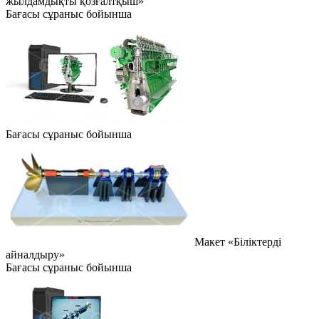
жылдамдықты қозғалтқыш»
Бағасы сұраныс бойынша
Бағасы сұраныс бойынша
Макет «Біліктерді
айналдыру»
Бағасы сұраныс бойынша