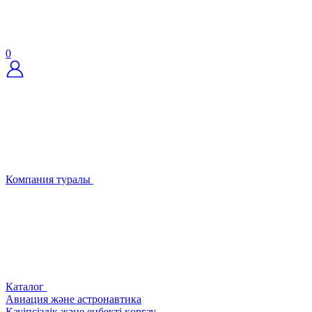
0
Компания туралы
Каталог
Авиация және астронавтика
Қауіпсіздік және еңбекті қорғау