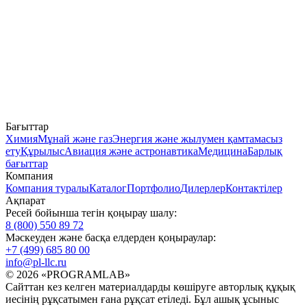
Бағыттар
Химия
Мұнай және газ
Энергия және жылумен қамтамасыз
ету
Құрылыс
Авиация және астронавтика
Медицина
Барлық
бағыттар
Компания
Компания туралы
Каталог
Портфолио
Дилерлер
Контактілер
Ақпарат
Ресей бойынша тегін қоңырау шалу:
8 (800) 550 89 72
Мәскеуден және басқа елдерден қоңыраулар:
+7 (499) 685 80 00
info@pl-llc.ru
© 2026 «PROGRAMLAB»
Сайттан кез келген материалдарды көшіруге авторлық құқық
иесінің рұқсатымен ғана рұқсат етіледі. Бұл ашық ұсыныс