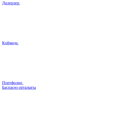
Дилерлер
Қоймада
Портфолио
Баспасөз орталығы