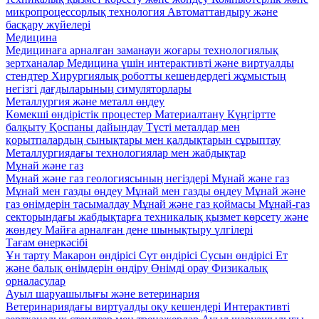
микропроцессорлық технология
Автоматтандыру және
басқару жүйелері
Медицина
Медицинаға арналған заманауи жоғары технологиялық
зертханалар
Медицина үшін интерактивті және виртуалды
стендтер
Хирургиялық роботты кешендердегі жұмыстың
негізгі дағдыларының симуляторлары
Металлургия және металл өңдеу
Көмекші өндірістік процестер
Материалтану
Күңгіртте
балқыту
Қоспаны дайындау
Түсті металдар мен
қорытпалардың сынықтары мен қалдықтарын сұрыптау
Металлургиядағы технологиялар мен жабдықтар
Мұнай және газ
Мұнай және газ геологиясының негіздері
Мұнай және газ
Мұнай мен газды өңдеу
Мұнай мен газды өңдеу
Мұнай және
газ өнімдерін тасымалдау
Мұнай және газ қоймасы
Мұнай-газ
секторындағы жабдықтарға техникалық қызмет көрсету және
жөндеу
Майға арналған дене шынықтыру үлгілері
Тағам өнеркәсібі
Ұн тарту
Макарон өндірісі
Сүт өндірісі
Сусын өндірісі
Ет
және балық өнімдерін өндіру
Өнімді орау
Физикалық
орналасулар
Ауыл шаруашылығы және ветеринария
Ветеринариядағы виртуалды оқу кешендері
Интерактивті