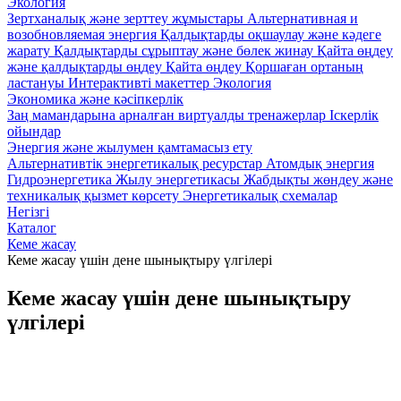
Экология
Зертханалық және зерттеу жұмыстары
Альтернативная и
возобновляемая энергия
Қалдықтарды оқшаулау және кәдеге
жарату
Қалдықтарды сұрыптау және бөлек жинау
Қайта өңдеу
және қалдықтарды өңдеу
Қайта өңдеу
Қоршаған ортаның
ластануы
Интерактивті макеттер Экология
Экономика және кәсіпкерлік
Заң мамандарына арналған виртуалды тренажерлар
Iскерлік
ойындар
Энергия және жылумен қамтамасыз ету
Альтернативтік энергетикалық ресурстар
Атомдық энергия
Гидроэнергетика
Жылу энергетикасы
Жабдықты жөндеу және
техникалық қызмет көрсету
Энергетикалық схемалар
Негізгі
Каталог
Кеме жасау
Кеме жасау үшін дене шынықтыру үлгілері
Кеме жасау үшін дене шынықтыру
үлгілері