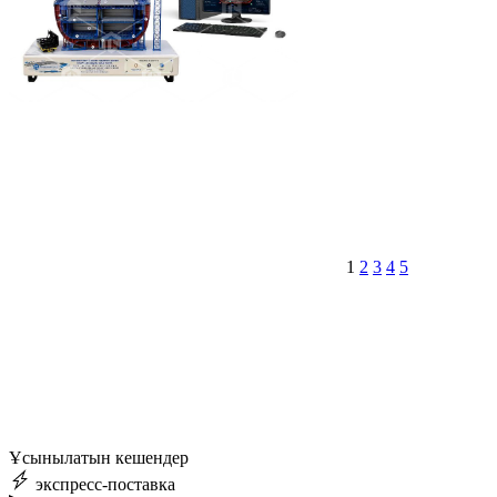
1
2
3
4
5
Ұсынылатын кешендер
экспресс-поставка