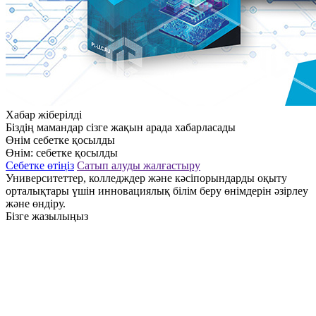
Хабар жіберілді
Біздің мамандар сізге жақын арада хабарласады
Өнім себетке қосылды
Өнім:
себетке қосылды
Себетке өтіңіз
Сатып алуды жалғастыру
Университеттер, колледждер және кәсіпорындарды оқыту
орталықтары үшін инновациялық білім беру өнімдерін әзірлеу
және өндіру.
Бізге жазылыңыз