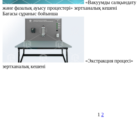
«Вакуумды салқындату
және фазалық ауысу процестері» зертханалық кешені
Бағасы сұраныс бойынша
«Экстракция процесі»
зертханалық кешені
1
2