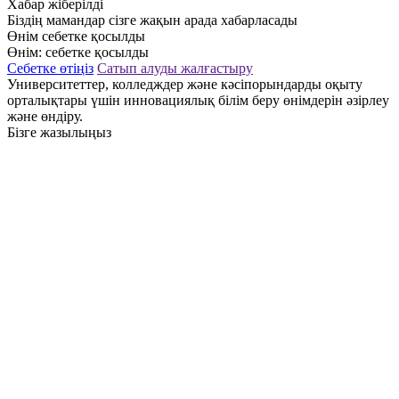
Хабар жіберілді
Біздің мамандар сізге жақын арада хабарласады
Өнім себетке қосылды
Өнім:
себетке қосылды
Себетке өтіңіз
Сатып алуды жалғастыру
Университеттер, колледждер және кәсіпорындарды оқыту
орталықтары үшін инновациялық білім беру өнімдерін әзірлеу
және өндіру.
Бізге жазылыңыз