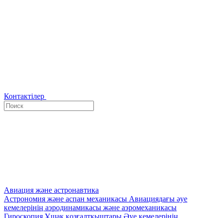
Контактілер
Авиация және астронавтика
Астрономия және аспан механикасы
Авиациядағы әуе
кемелерінің аэродинамикасы және аэромеханикасы
Гироскопия
Ұшақ қозғалтқыштары
Әуе кемелерінің