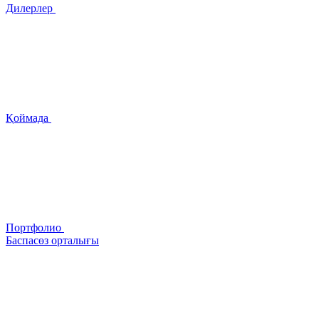
Дилерлер
Қоймада
Портфолио
Баспасөз орталығы