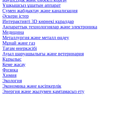
Ұшқышсыз ұшатын аппарат
Сумен жабдықтау және канализация
Әскери істер
Интерактивті 3D көрнекі құралдар
Ақпараттық технологиялар және электроника
Медицина
Металлургия және металл өңдеу
Мұнай және газ
Тағам өнеркәсібі
Ауыл шаруашылығы және ветеринария
Құрылыс
Кеме жасау
Физика
Химия
Экология
Экономика және кәсіпкерлік
Энергия және жылумен қамтамасыз ету