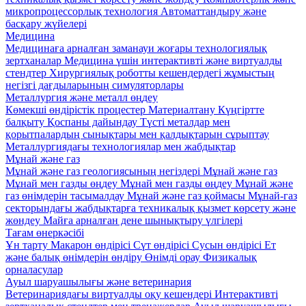
микропроцессорлық технология
Автоматтандыру және
басқару жүйелері
Медицина
Медицинаға арналған заманауи жоғары технологиялық
зертханалар
Медицина үшін интерактивті және виртуалды
стендтер
Хирургиялық роботты кешендердегі жұмыстың
негізгі дағдыларының симуляторлары
Металлургия және металл өңдеу
Көмекші өндірістік процестер
Материалтану
Күңгіртте
балқыту
Қоспаны дайындау
Түсті металдар мен
қорытпалардың сынықтары мен қалдықтарын сұрыптау
Металлургиядағы технологиялар мен жабдықтар
Мұнай және газ
Мұнай және газ геологиясының негіздері
Мұнай және газ
Мұнай мен газды өңдеу
Мұнай мен газды өңдеу
Мұнай және
газ өнімдерін тасымалдау
Мұнай және газ қоймасы
Мұнай-газ
секторындағы жабдықтарға техникалық қызмет көрсету және
жөндеу
Майға арналған дене шынықтыру үлгілері
Тағам өнеркәсібі
Ұн тарту
Макарон өндірісі
Сүт өндірісі
Сусын өндірісі
Ет
және балық өнімдерін өндіру
Өнімді орау
Физикалық
орналасулар
Ауыл шаруашылығы және ветеринария
Ветеринариядағы виртуалды оқу кешендері
Интерактивті