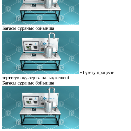
Бағасы сұраныс бойынша
«Түзету процесін
зерттеу» оқу-зертханалық кешені
Бағасы сұраныс бойынша