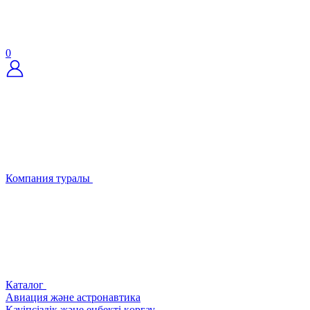
0
Компания туралы
Каталог
Авиация және астронавтика
Қауіпсіздік және еңбекті қорғау