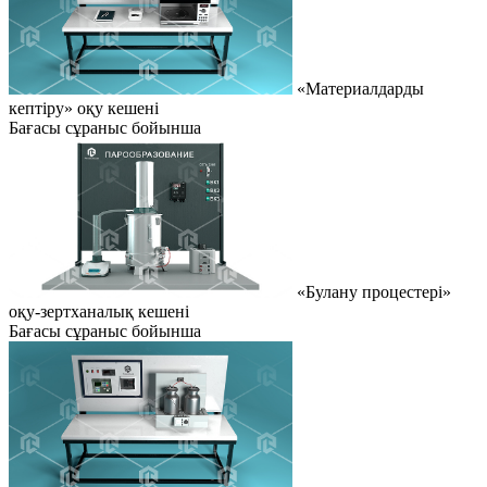
«Материалдарды
кептіру» оқу кешені
Бағасы сұраныс бойынша
«Булану процестері»
оқу-зертханалық кешені
Бағасы сұраныс бойынша