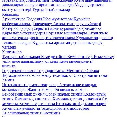
зертханалық стендтер мен тренажерлар
Ауыл шаруашылығы
дақылдарын өсіруге арналған кешендер
Модельдер және
оқыту макеттері
Тұрақты таблеткалар
Құрылыс
Архитектура
Геодезия
Жол жұмыстары
Құрылыс
шеберханалары
Дәнекерлеу
Автоматтандыру жүйелері
Материалдардың беріктігі және құрылымдық механика
Құрылыс материалдары
Кұрылыс машиналары
Ағаш және
ағаш материалдарының технологиялары
Құрылыс өндірісінің
технологиялары
Құрылысқа арналған дене шынықтыру
үлгілері
Кеме жасау
Тұрақты таблеткалар
Кеме дизайны
Кеме винттері
Кеме жасау
үшін дене шынықтыру үлгілері
Кеме менеджменті
Физика
Гидростатика және гидродинамика
Механика
Оптика
Термодинамика және жылу техникасы
Электромагнитизм
Химия
Интерактивті демонстрациялар
Заттар және олардың
қосылыстары
Жалпы химия
Физикалық химия
Бейорганикалық химия
Органикалық химия
Коллоидтық
химия
Химиялық кинетика
Химиялық термодинамика
Су
химиясы
Химия нефти и газа
Интерактивті демонстрация
Химиялық өндірістің технологиялық процестері
Аналитикалық химия
Биохимия