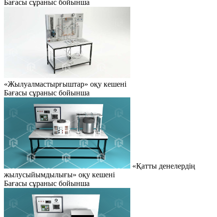
Бағасы сұраныс бойынша
«Жылуалмастырғыштар» оқу кешені
Бағасы сұраныс бойынша
«Қатты денелердің
жылусыйымдылығы» оқу кешені
Бағасы сұраныс бойынша