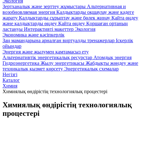
Экология
Зертханалық және зерттеу жұмыстары
Альтернативная и
возобновляемая энергия
Қалдықтарды оқшаулау және кәдеге
жарату
Қалдықтарды сұрыптау және бөлек жинау
Қайта өңдеу
және қалдықтарды өңдеу
Қайта өңдеу
Қоршаған ортаның
ластануы
Интерактивті макеттер Экология
Экономика және кәсіпкерлік
Заң мамандарына арналған виртуалды тренажерлар
Iскерлік
ойындар
Энергия және жылумен қамтамасыз ету
Альтернативтік энергетикалық ресурстар
Атомдық энергия
Гидроэнергетика
Жылу энергетикасы
Жабдықты жөндеу және
техникалық қызмет көрсету
Энергетикалық схемалар
Негізгі
Каталог
Химия
Химиялық өндірістің технологиялық процестері
Химиялық өндірістің технологиялық
процестері