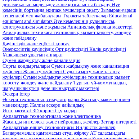
динамикасын модельдеу және қозғалысты басқару
Әуе
кемесінің бортында экипаж мүшелерін оқыту
Зымыран-ғарыш
кешендері мен жабдықтары
Тұрақты таблеткалар
Educational
equipment and simulators
Әуе кемелерінің құрылғысы,
конструкциясы және жұмысы
Авиациялық физика макеттері
Авиациялық техникаға техникалық қызмет көрсету, жөндеу
және пайдалану
Қауіпсіздік және еңбекті қорғау
Өнеркәсіптік қауіпсіздік
Өрт қауіпсіздігі
Көлік қауіпсіздігі
Ұшқышсыз ұшатын аппарат
Сумен жабдықтау және канализация
Сорғы қондырғылары
Сумен жабдықтау және канализация
жүйелері
Жылыту жүйелері
Суды тазарту және тазарту
жүйелері
Сумен жабдықтау жүйелеріне техникалық қызмет
көрсету, жөндеу және пайдалану
Тұрғын үй-коммуналдық
шаруашылықтың дене шынықтыру макеттері
Әскери істер
Әскери техниканың симуляторлары
Жаттығу макеттері мен
манекендері
Жалпы әскери дайындық
Интерактивті 3D көрнекі құралдар
Ақпараттық технологиялар және электроника
Жасанды интеллект және нейрондық желілер
Заттар интернеті
Ақпараттық-өлшеу технологиясы
Өндірістік желілер
Бағдарламалық қамтамасыз етуді әзірлеу
АТ саласындағы
техникалық қызмет көрсету және жөндеу
Компьютерлік және