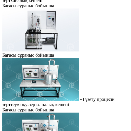
зертханалық кешені
Бағасы сұраныс бойынша
Бағасы сұраныс бойынша
«Түзету процесін
зерттеу» оқу-зертханалық кешені
Бағасы сұраныс бойынша